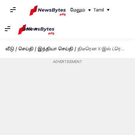
மேலும்
Tamil
Tamil
வீடு
/
செய்தி
/
இந்தியா செய்தி
/
திடீரென X-இல் ட்ரெண்ட் ஆன தலைமை நீதிபதி கவாய்; என்ன காரணம்?
ADVERTISEMENT