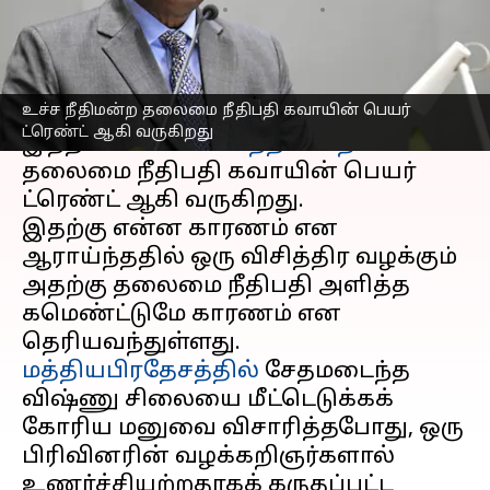
எழுதியவர்
Sep 18, 2025
08:45 am
Venkatalakshmi V
செய்தி முன்னோட்டம்
உச்ச நீதிமன்ற தலைமை நீதிபதி கவாயின் பெயர்
இன்று காலை முதல் X -இல்
ட்ரெண்ட் ஆகி வருகிறது
இந்தியாவின்
உச்ச நீதிமன்ற
தலைமை நீதிபதி கவாயின் பெயர்
ட்ரெண்ட் ஆகி வருகிறது.
இதற்கு என்ன காரணம் என
ஆராய்ந்ததில் ஒரு விசித்திர வழக்கும்
அதற்கு தலைமை நீதிபதி அளித்த
கமெண்ட்டுமே காரணம் என
மத்தியபிரதேசத்தில்
சேதமடைந்த
விஷ்ணு சிலையை மீட்டெடுக்கக்
கோரிய மனுவை விசாரித்தபோது, ​​ஒரு
பிரிவினரின் வழக்கறிஞர்களால்
உணர்ச்சியற்றதாகக் கருதப்பட்ட