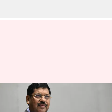
திடீரென X-இல் ட்ரெண்ட்
ஆன தலைமை நீதிபதி
கவாய்; என்ன காரணம்?