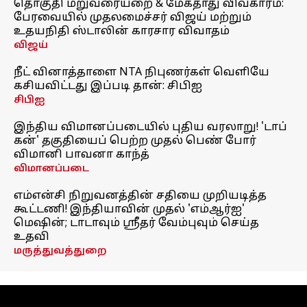
தொகுதி மறுவரையறை & மேகதாது விவகாரம்:
பேரவையில் முதலமைச்சர் விஜய் மற்றும்
உதயநிதி ஸ்டாலின் காரசார விவாதம்
விஜய்
நீட் வினாத்தாளை NTA நிபுணர்கள் வெளியே
கசியவிட்டது இப்படி தான்: சிபிஐ
சிபிஐ
இந்திய விமானப்படையில் புதிய வரலாறு! 'டாப்
கன்' தகுதியைப் பெற்ற முதல் பெண் போர்
விமானி பாவனா காந்த்
விமானப்படை
எம்என்சி நிறுவனத்தின் சதியை முறியடித்த
கூட்டணி! இந்தியாவின் முதல் 'எம்ஆர்ஐ'
மெஷின்; டாடாவும் ஸ்ரீதர் வேம்புவும் செய்த
உதவி
மருத்துவத்துறை