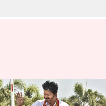
மதுரையில் த.வெ.க.
இரண்டாவது மாநில
மாநாடு இன்று: