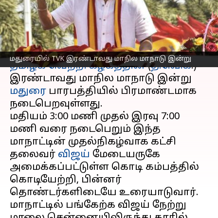
களைகட்டிய பாரபத்தி
எழுதியவர்
Aug 21, 2025
08:28 am
Venkatalakshmi V
செய்தி முன்னோட்டம்
மதுரையில் TVK இரண்டாவது மாநில மாநாடு இன்று
தமிழக வெற்றி கழகத்தின்
(
த.வெ.க
.)
இரண்டாவது மாநில மாநாடு இன்று
மதுரை
பாரபத்தியில் பிரமாண்டமாக
நடைபெறவுள்ளது.
மதியம் 3:00 மணி முதல் இரவு 7:00
மணி வரை நடைபெறும் இந்த
மாநாட்டின் முதல்நிகழ்வாக கட்சி
தலைவர்
விஜய்
மேடையருகே
அமைக்கப்பட்டுள்ள கொடி கம்பத்தில்
கொடியேற்றி, பின்னர்
தொண்டர்களிடையே உரையாடுவார்.
மாநாட்டில் பங்கேற்க விஜய் நேற்று