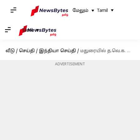
மேலும்
Tamil
Tamil
வீடு
/
செய்தி
/
இந்தியா செய்தி
/
மதுரையில் த.வெ.க. இரண்டாவது மாநில மாநாடு இன்று: களைகட்டிய பாரபத்தி
ADVERTISEMENT