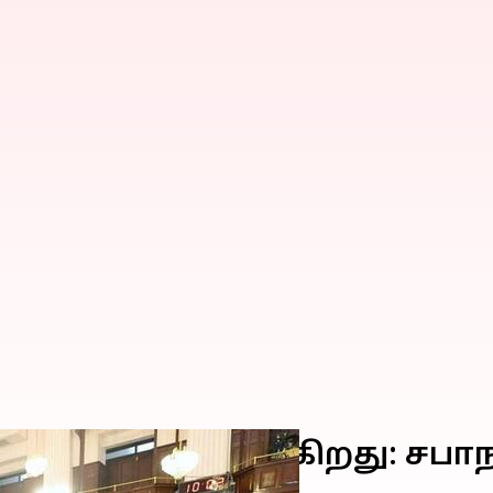
் 9ஆம் தேதி கூடுகிறது: சபாந