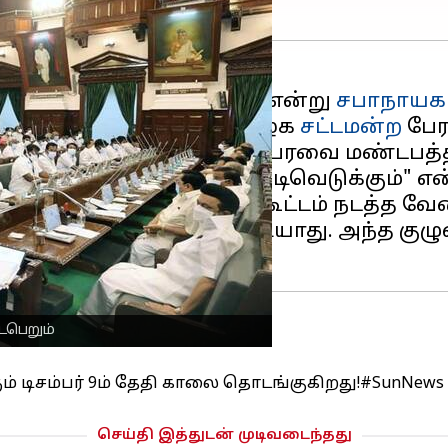
பர் 9-ஆம் தேதி துவங்கும் என்று
சபாநாயகர
ளுடன் பேசிய அவர், "தமிழக
சட்டமன்ற
பேர
கத்தில் உள்ள சட்டப்பேரவை மண்டபத்தில
ி அலுவல் ஆய்வு குழு முடிவெடுக்கும்" என
்தில், எத்தனை நாட்கள் கூட்டம் நடத்த வேண
த்துவேன் என்று சொல்ல முடியாது. அந்த குழ
ைபெறும்
ும் டிசம்பர் 9ம் தேதி காலை தொடங்குகிறது!
#SunNews
செய்தி இத்துடன் முடிவடைந்தது