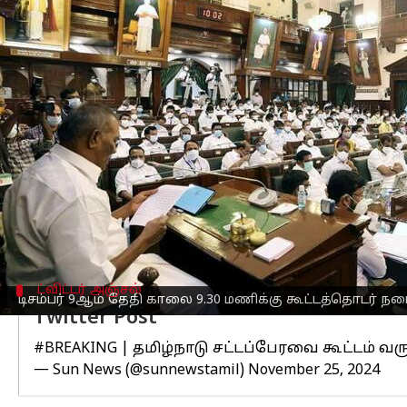
எழுதியவர்
Nov 25, 2024
03:36 pm
Venkatalakshmi V
செய்தி முன்னோட்டம்
தமிழக
சட்டப்பேரவை
கூட்டத்தொடர் டிசம்
இன்று தலைமை செயலகத்தில் நிருபர்க
காலை 9.30 மணிக்கு தலைமை செயலக வளா
எத்தனை நாட்கள் நடைபெறும் என்பது பற்ற
அவர் மேலும், "அலுவல் ஆய்வு குழு கூட்டத
விரும்பினாலும் 100 நாட்கள் கூட்டம் நட
ட்விட்டர் அஞ்சல்
டிசம்பர் 9ஆம் தேதி காலை 9.30 மணிக்கு கூட்டத்தொடர் நட
Twitter Post
#BREAKING
| தமிழ்நாடு சட்டப்பேரவை கூட்டம் வர
— Sun News (@sunnewstamil)
November 25, 2024