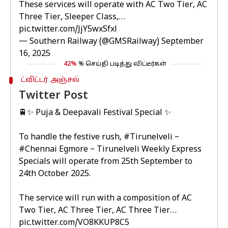
These services will operate with AC Two Tier, AC
Three Tier, Sleeper Class,…
pic.twitter.com/JjY5wxSfxl
— Southern Railway (@GMSRailway)
September
16, 2025
42%
% செய்தி படித்து விட்டீர்கள்
ட்விட்டர் அஞ்சல்
Twitter Post
🚆✨ Puja & Deepavali Festival Special ✨
To handle the festive rush,
#Tirunelveli
–
#Chennai
Egmore – Tirunelveli Weekly Express
Specials will operate from 25th September to
24th October 2025.
The service will run with a composition of AC
Two Tier, AC Three Tier, AC Three Tier…
pic.twitter.com/VO8KKUP8C5