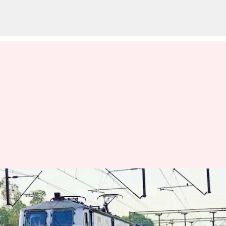
பண்டிகை நாட்களை
முன்னிட்டு சிறப்பு
ரயில்களை