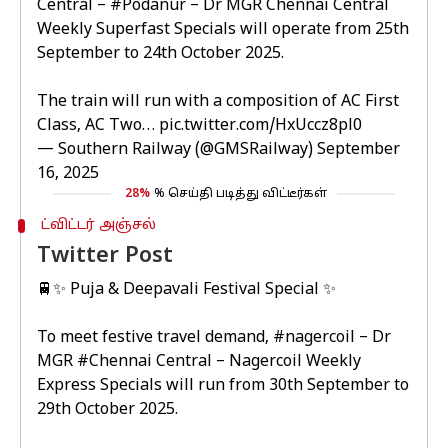
Central –
#Podanur
– Dr MGR Chennai Central
Weekly Superfast Specials will operate from 25th
September to 24th October 2025.
The train will run with a composition of AC First
Class, AC Two…
pic.twitter.com/HxUccz8pl0
— Southern Railway (@GMSRailway)
September
16, 2025
28%
% செய்தி படித்து விட்டீர்கள்
ட்விட்டர் அஞ்சல்
Twitter Post
🚆✨ Puja & Deepavali Festival Special ✨
To meet festive travel demand,
#nagercoil
– Dr
MGR
#Chennai
Central – Nagercoil Weekly
Express Specials will run from 30th September to
29th October 2025.