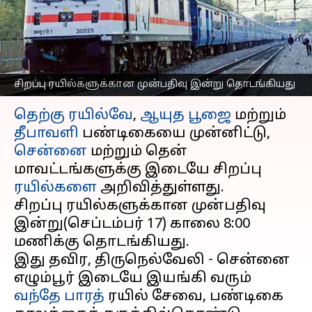
அறிவித்துள்ளது தெற்கு
ரயில்வே
எழுதியவர்
Sep 17, 2025
08:27 am
Venkatalakshmi V
சிறப்பு ரயில்களுக்கான முன்பதிவு இன்று தொடங்கியது
செய்தி முன்னோட்டம்
தெற்கு ரயில்வே
,
ஆயுத பூஜை
மற்றும்
தீபாவளி
பண்டிகையை முன்னிட்டு,
சென்னை
மற்றும் தென்
மாவட்டங்களுக்கு இடையே சிறப்பு
ரயில்களை
அறிவித்துள்ளது.
சிறப்பு ரயில்களுக்கான முன்பதிவு
இன்று(செப்டம்பர் 17) காலை 8:00
மணிக்கு தொடங்கியது.
இது தவிர, திருநெல்வேலி - சென்னை
எழும்பூர் இடையே இயங்கி வரும்
வந்தே பாரத்
ரயில் சேவை, பண்டிகை