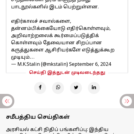
சிந்தனைகள் தரம் மிகுந்த நமது
பாடநூல்களில் இடம் பெற்றுள்ளன.
எதிர்காலச் சவால்களை,
தன்னம்பிக்கையோடு எதிர்கொள்ளவும்,
அறிவாற்றலைக் கூர்மைப்படுத்திக்
கொள்ளவும் தேவையான சிறப்பான
கருத்துகளை ஆசிரியர்களே எடுத்துக்கூற
முடியும்.…
— M.K.Stalin (@mkstalin)
September 6, 2024
செய்தி இத்துடன் முடிவடைந்தது
சமீபத்திய செய்திகள்
அரசியல் கட்சி நிதிப் பங்களிப்பு: இந்திய