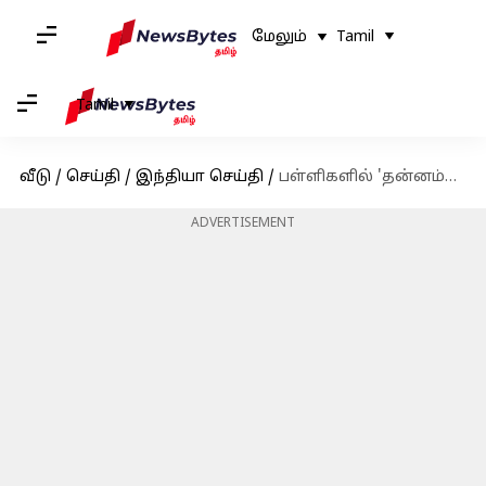
மேலும்
Tamil
Tamil
வீடு
/
செய்தி
/
இந்தியா செய்தி
/
பள்ளிகளில் 'தன்னம்பிக்கை' சொற்பொழிவு; முதல்வர் ஸ்டாலின் பிறப்பித்த அதிரடி உத்தரவு
ADVERTISEMENT