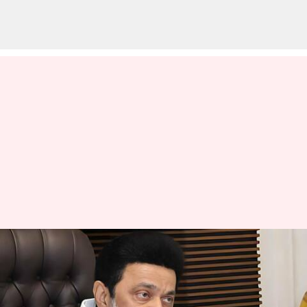
பள்ளிகளில்
'தன்னம்பிக்கை'
சொற்பொழிவு; முதல்வர்