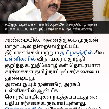
ஸ்டாலின் பிறப்பித்த
அதிரடி உத்தரவு
எழுதியவர்
Sep 06, 2024
01:09 pm
Venkatalakshmi V
தமிழ்நாட்டில் பள்ளிகளில் ஆன்மீக சொற்பொழிவுகள்
நடத்தப்பட்டது என புதிய சர்ச்சை உருவாகியுள்ளது
செய்தி முன்னோட்டம்
அண்மையில், அனைத்துலக முருகன்
மாநாட்டில் நிறைவேற்றப்பட்ட
தீர்மானங்கள் மற்றும்
தமிழகத்தில்
சில
பள்ளிகளில்
விநாயகர் சதுர்த்தி
குறித்த உறுதிமொழிகள் தொடர்பான
சர்ச்சைகள் தமிழ்நாட்டில் சர்ச்சையை
தூண்டியது.
அவை ஓயும் முன்னரே, அரசுப்
பள்ளிகளில் ஆன்மீக
சொற்பொழிவுகள் நடத்தப்பட்டது என