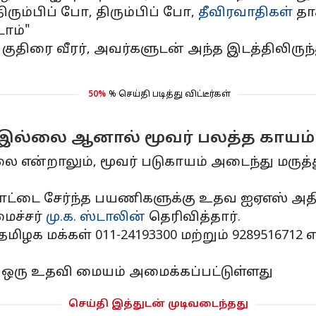
திரும்பிப் போ, திரும்பிப் போ,
தீவிரவாதிகள்
தாக
டோம்"
ய குதிரை வீரர், அவர்களுடன் அந்த இடத்திலிர
50%
% செய்தி படித்து விட்டீர்கள்
ள் இல்லை ஆனால் மூவர் பலத்த காயம்
்லை என்றாலும், மூவர் படுகாயம் அடைந்து மரு
ழ்நாட்டை சேர்ந்த பயணிகளுக்கு உதவ ஐஏஎஸ் 
மைச்சர்
மு.க. ஸ்டாலின்
தெரிவித்தார்.
தமிழக மக்கள் 011-24193300 மற்றும் 92895167
் ஒரு உதவி மையம் அமைக்கப்பட்டுள்ளது
செய்தி இத்துடன் முடிவடைந்தது