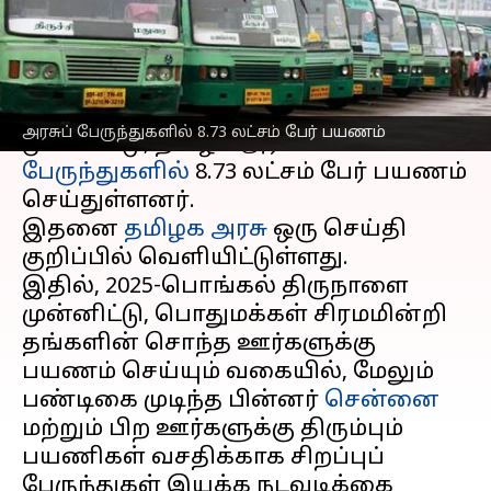
எழுதியவர்
Jan 17, 2025
07:05 pm
Venkatalakshmi V
செய்தி முன்னோட்டம்
தமிழ்நாட்டில்
பொங்கல்
பண்டிகையை
அரசுப் பேருந்துகளில் 8.73 லட்சம் பேர் பயணம்
முன்னிட்டு, தமிழக அரசுப்
பேருந்துகளில்
8.73 லட்சம் பேர் பயணம்
செய்துள்ளனர்.
இதனை
தமிழக அரசு
ஒரு செய்தி
குறிப்பில் வெளியிட்டுள்ளது.
இதில், 2025-பொங்கல் திருநாளை
முன்னிட்டு, பொதுமக்கள் சிரமமின்றி
தங்களின் சொந்த ஊர்களுக்கு
பயணம் செய்யும் வகையில், மேலும்
பண்டிகை முடிந்த பின்னர்
சென்னை
மற்றும் பிற ஊர்களுக்கு திரும்பும்
பயணிகள் வசதிக்காக சிறப்புப்
பேருந்துகள் இயக்க நடவடிக்கை