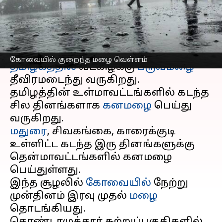
போல செயல்படும்
எழுதியவர்
Oct 14, 2024
08:32 am
Venkatalakshmi V
செய்தி முன்னோட்டம்
கோவையில் குறைந்த மழை வெள்ளம்
தமிழகத்தில்
வடகிழக்கு
பருவமழை
தீவிரமடைந்து வருகிறது.
தமிழத்தின் உள்மாவட்டங்களில் கடந்த
சில தினங்களாக
கனமழை
பெய்து
மதுரை
, சிவகங்கை, காரைக்குடி
உள்ளிட்ட கடந்த இரு தினங்களுக்கு
தென்மாவட்டங்களில் கனமழை
பெய்துள்ளது.
இந்த சூழலில்
கோவையில்
நேற்று
முன்தினம் இரவு முதல்
மழை
தொடங்கியது.