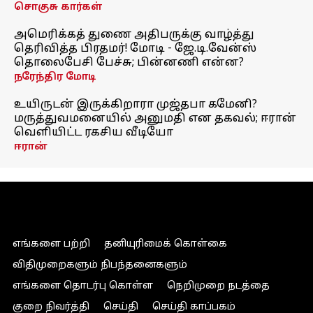
சொகுசு கார்கள்
அமெரிக்கத் துணை அதிபருக்கு வாழ்த்து
தெரிவித்த பிரதமர்! மோடி - ஜே.டி.வேன்ஸ்
தொலைபேசி பேச்சு; பின்னணி என்ன?
நரேந்திர மோடி
உயிருடன் இருக்கிறாரா முஜ்தபா கமேனி?
மருத்துவமனையில் அனுமதி என தகவல்; ஈரான்
வெளியிட்ட ரகசிய வீடியோ
ஈரான்
எங்களை பற்றி
தனியுரிமைக் கொள்கை
விதிமுறைகளும் நிபந்தனைகளும்
எங்களை தொடர்பு கொள்ள
நெறிமுறை நடத்தை
குறை நிவர்த்தி
செய்தி
செய்தி காப்பகம்