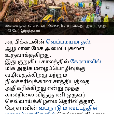
தொடர்பு உள்ளது
என்கிறார் நிபுணர்
எழுதியவர்
Jul 31, 2024
11:06 am
Venkatalakshmi V
கனமழையால் தொடர் நிலச்சரிவு ஏற்பட்டது, குறைந்தது
143 பேர் இறந்தனர்
செய்தி முன்னோட்டம்
அரபிக்கடலின்
வெப்பமயமாதல்
,
ஆழமான மேக அமைப்புகளை
உருவாக்குகிறது.
இது குறுகிய காலத்தில்
கேரளாவில்
மிக அதிக மழைப்பொழிவுக்கு
வழிவகுக்கிறது மற்றும்
நிலச்சரிவுக்கான சாத்தியத்தை
அதிகரிக்கிறது என்று மூத்த
காலநிலை விஞ்ஞானி ஒருவர்
செவ்வாய்க்கிழமை தெரிவித்தார்.
கேரளாவின்
வயநாடு மாவட்டத்தின்