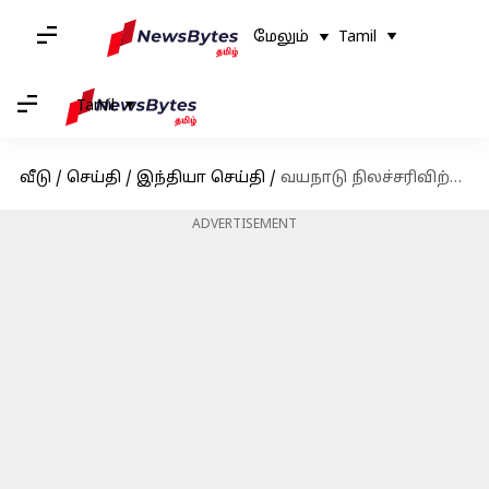
மேலும்
Tamil
Tamil
வீடு
/
செய்தி
/
இந்தியா செய்தி
/
வயநாடு நிலச்சரிவிற்கும், அரபிக்கடலின் வெப்பமயமாதலுக்கும் தொடர்பு உள்ளது என்கிறார் நிபுணர்
ADVERTISEMENT