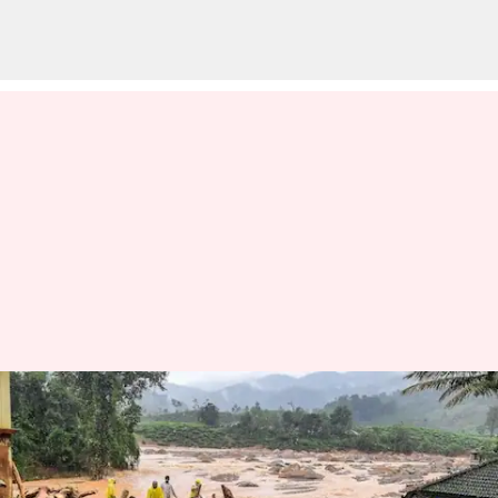
வயநாடு நிலச்சரிவிற்கும்,
அரபிக்கடலின்
வெப்பமயமாதலுக்கும்