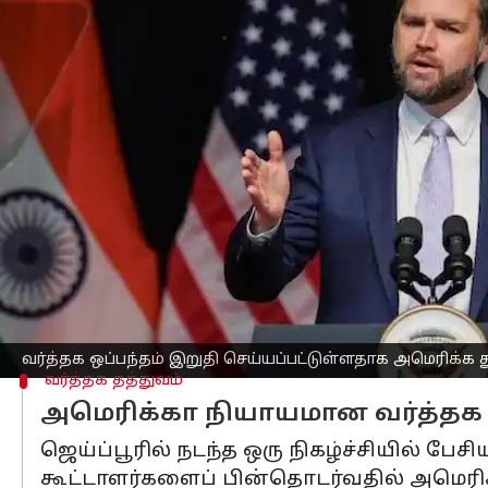
எழுதியவர்
Apr 22, 2025
05:33 pm
Venkatalakshmi V
செய்தி முன்னோட்டம்
அமெரிக்காவிற்கும்
,
இந்தியாவிற்கும்
இட
அதிபர் ஜே.டி. வான்ஸ் அறிவித்துள்ளார்.
பிரதமர்
நரேந்திர மோடியை
சந்தித்த பி
"வர்த்தக பேச்சுவார்த்தைகளுக்கான குற
செய்துள்ளன," என்று அவர் மேலும் கூறின
அமெரிக்க அதிபர்
டொனால்ட் டிரம்பின்
2
வர்த்தக ஒப்பந்தம் இறுதி செய்யப்பட்டுள்ளதாக அமெரிக்க
வர்த்தக தத்துவம்
அமெரிக்கா நியாயமான வர்த்தக 
ஜெய்ப்பூரில் நடந்த ஒரு நிகழ்ச்சியில் ப
கூட்டாளர்களைப் பின்தொடர்வதில் அமெரிக்