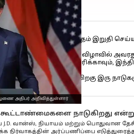
ையிலான வர்த்தக ஒப்பந்தம் இறுதி செய்
றகு ஜெய்ப்பூரில் நடந்த ஒரு விழாவில் அவ
ிப்பு விதிமுறைகளை அமெரிக்காவும், இந்த
ார்.
6% பரஸ்பர வரிகளுக்குப் பிறகு இரு நாடுக
 துணை அதிபர் அறிவித்துள்ளார்
கூட்டாண்மைகளை நாடுகிறது என்று 
ேசிய J.D. வான்ஸ், நியாயம் மற்றும் பொதுவான த
க நிர்வாகத்தின் அர்ப்பணிப்பை எடுத்துரைத்த