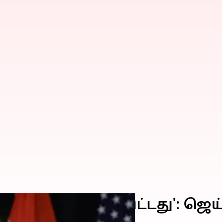
ைகள் உறுதியாகிவிட்டது': ஜெ