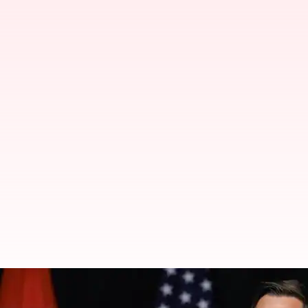
'வர்த்தக ஒப்பந்த விதிமுற
அதிபர் ஜே.டி. வான்ஸ்