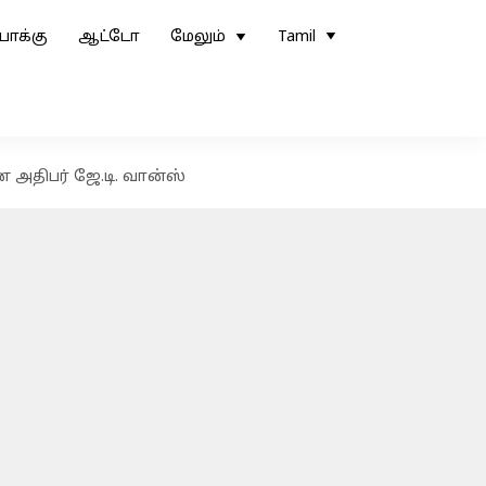
ோக்கு
ஆட்டோ
மேலும்
Tamil
ை அதிபர் ஜே.டி. வான்ஸ்