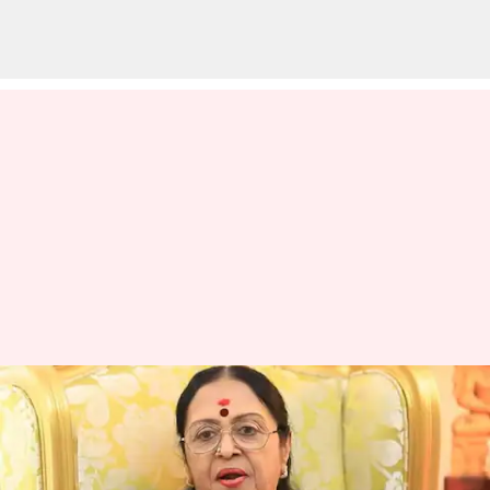
மறைந்த அபிநய சரஸ்வதி
சரோஜா தேவிக்கு மாநில
அரசின் உயரிய விருது