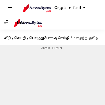
மேலும்
Tamil
Tamil
வீடு
/
செய்தி
/
பொழுதுபோக்கு செய்தி
/
மறைந்த அபிநய சரஸ்வதி சரோஜா தேவிக்கு மாநில அரசின் உயரிய விருது அறிவிப்பு
ADVERTISEMENT