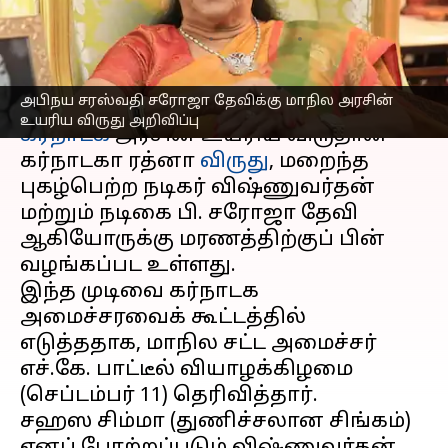
அறிவிப்பு
எழுதியவர்
Sep 11, 2025
08:14 pm
Sekar Chinnappan
செய்தி முன்னோட்டம்
அபிநய சரஸ்வதி சரோஜா தேவிக்கு மாநில அரசின்
உயரிய விருது அறிவிப்பு
கர்நாடக
அரசின் உயரிய விருதான
கர்நாடகா ரத்னா
விருது
, மறைந்த
புகழ்பெற்ற நடிகர் விஷ்ணுவர்தன்
மற்றும் நடிகை பி. சரோஜா தேவி
ஆகியோருக்கு மரணத்திற்குப் பின்
வழங்கப்பட உள்ளது.
இந்த முடிவை கர்நாடக
அமைச்சரவைக் கூட்டத்தில்
எடுத்ததாக, மாநில சட்ட அமைச்சர்
எச்.கே. பாட்டீல் வியாழக்கிழமை
(செப்டம்பர் 11) தெரிவித்தார்.
சஹஸ சிம்மா (துணிச்சலான சிங்கம்)