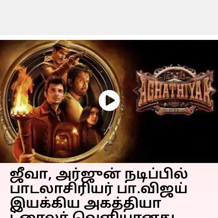
ஜீவா, அர்ஜுன் நடிப்பில்
பாடலாசிரியர் பா.விஜய்
இயக்கிய அகத்தியா