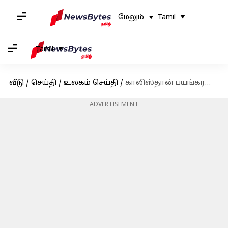
மேலும்
Tamil
Tamil
வீடு
/
செய்தி
/
உலகம் செய்தி
/
காலிஸ்தான் பயங்கரவாதி பன்னூனை கொலை செய்ய முயற்சி: இந்திய அரசை சந்தேகிக்கும் அமெரிக்கா
ADVERTISEMENT