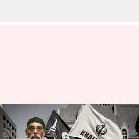
காலிஸ்தான் பயங்கரவாதி
பன்னூனை கொலை
செய்ய முயற்சி: இந்திய