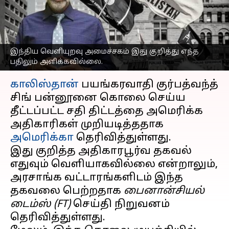
அரசை சந்தேகிக்கும்
அமெரிக்கா
எழுதியவர்
Nov 22, 2023
07:08 pm
Sindhuja SM
இந்திய வெளியுறவு அமைச்சகம் இது குறித்து எந்த
பதிலும் அளிக்கவில்லை.
செய்தி முன்னோட்டம்
காலிஸ்தான்
பயங்கரவாதி குர்பத்வந்த்
சிங் பன்னூனை கொலை செய்ய
தீட்டப்பட்ட சதி திட்டத்தை அமெரிக்க
அதிகாரிகள் முறியடித்ததாக
அமெரிக்கா
தெரிவித்துள்ளது.
இது குறித்த அதிகாரபூர்வ தகவல்
எதுவும் வெளியாகவில்லை என்றாலும்,
அரசாங்க வட்டாரங்களிடம் இந்த
தகவலை பெற்றதாக
பைனான்சியல்
டைம்ஸ் (FT)
செய்தி நிறுவனம்
தெரிவித்துள்ளது.