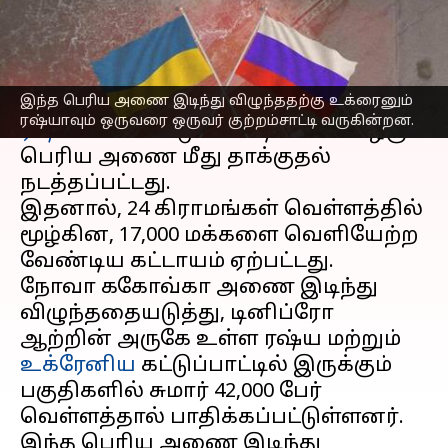
எழுதியவர்
Jun 07, 2023
10:48 am
Sindhuja SM
செய்தி முன்னோட்டம்
இந்த பெரிய அணை இடிந்து விழுந்ததற்கு உக்ரைனும்
நேற்று(ஜூன் 6) தெற்கு உக்ரைனில்
ரஷ்யாவும் ஒருவரை ஒருவர் குற்றம்சாட்டி வருகின்றன.
ரஷ்யா
வின் கட்டுப்பாட்டில் உள்ள ஒரு
பெரிய அணை மீது தாக்குதல்
நடத்தப்பட்டது.
இதனால், 24 கிராமங்கள் வெள்ளத்தில்
மூழ்கின, 17,000 மக்களை வெளியேற்ற
வேண்டிய கட்டாயம் ஏற்பட்டது.
நோவா ககோவ்கா அணை இடிந்து
விழுந்ததையடுத்து, டினிப்ரோ
ஆற்றின் அருகே உள்ள ரஷ்ய மற்றும்
உக்ரேனிய
கட்டுப்பாட்டில் இருக்கும்
பகுதிகளில் சுமார் 42,000 பேர்
வெள்ளத்தால் பாதிக்கப்பட்டுள்ளனர்.
இந்த பெரிய அணை இடிந்து