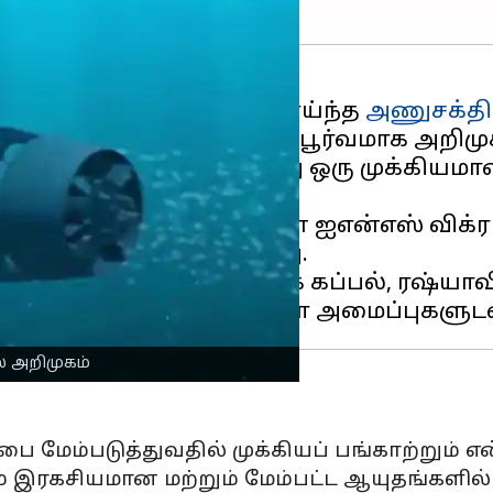
்கும் விதமாக, சக்தி வாய்ந்த
அணுசக்தி
ட்ரே பெலூசோவ் அதிகாரப்பூர்வமாக அறிமுக
ல் ஒளிபரப்பப்பட்டது. இது ஒரு முக்கியம
் விமானம் தாங்கிக் கப்பலான ஐஎன்எஸ் விக
து அறிமுகப்படுத்தப்பட்டது.
 Khabarovsk நீர்மூழ்கிக் கப்பல், ரஷ்யா
ல் அறிமுகம்
பை மேம்படுத்துவதில் முக்கியப் பங்காற்றும் எ
கவும் இரகசியமான மற்றும் மேம்பட்ட ஆயுதங்கள