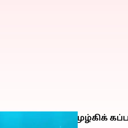
 அணுசக்தி நீர்மூழ்கிக் கப்ப