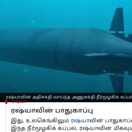
எழுதியவர்
Nov 02, 2025
07:49 pm
Sekar Chinnappan
செய்தி முன்னோட்டம்
ரஷ்யாவின்
கடற்படை
வலிமையை அதிகரிக
அந்நாட்டின் பாதுகாப்பு அமைச்சர் ஆண்
இந்த நிகழ்வு தேசியத் தொலைக்காட்சியி
கூறினார்.
இந்த நீர்மூழ்கிக் கப்பல், இந்தியாவின
செவ்மாஷ் கப்பல் கட்டும் தளத்தில் இருந்
ரூபின் வடிவமைப்புப் பணியகம் வடிவமைத்த
ரஷ்யாவின் அதிசக்தி வாய்ந்த அணுசக்தி நீர்மூழ்கிக் கப்ப
ரஷ்யா
ரஷ்யாவின் பாதுகாப்பு
இது, உலகெங்கிலும்
ரஷ்யா
வின் பாதுகாப்
இந்த நீர்மூழ்கிக் கப்பல், ரஷ்யாவின் மி