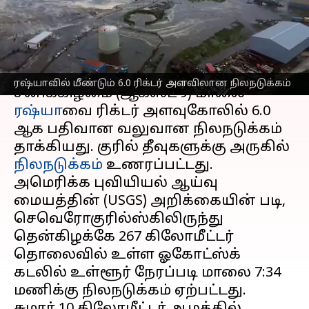
பதிவு
எழுதியவர்
Aug 10, 2025
10:44 am
Sekar Chinnappan
செய்தி முன்னோட்டம்
ரஷ்யாவில் மீண்டும் 6.0 ரிக்டர் அளவிலான நிலநடுக்கம்
சனிக்கிழமை (ஆகஸ்ட் 9) மாலை
ரஷ்யா
வை ரிக்டர் அளவுகோலில் 6.0
ஆக பதிவான வலுவான நிலநடுக்கம்
தாக்கியது. குரில் தீவுகளுக்கு அருகில்
நிலநடுக்கம்
உணரப்பட்டது.
அமெரிக்க புவியியல் ஆய்வு
மையத்தின் (USGS) அறிக்கையின் படி,
செவெரோகுரில்ஸ்கிலிருந்து
தென்கிழக்கே 267 கிலோமீட்டர்
தொலைவில் உள்ள ஓகோட்ஸ்க்
கடலில் உள்ளூர் நேரப்படி மாலை 7:34
மணிக்கு நிலநடுக்கம் ஏற்பட்டது.