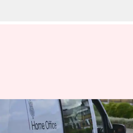
இங்கிலாந்தில்
சட்டவிரோதமாக வேலை
செய்ததற்காக 600க்கும்