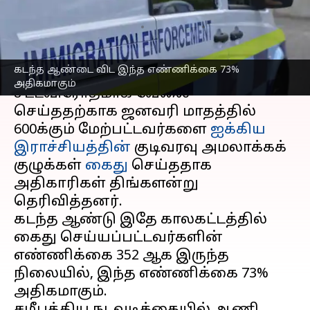
மேற்பட்டோர் கைது
எழுதியவர்
Feb 10, 2025
05:06 pm
Venkatalakshmi V
செய்தி முன்னோட்டம்
கடந்த ஆண்டை விட இந்த எண்ணிக்கை 73%
அதிகமாகும்
சட்டவிரோதமாக வேலை
செய்ததற்காக ஜனவரி மாதத்தில்
600க்கும் மேற்பட்டவர்களை
ஐக்கிய
இராச்சியத்தின்
குடிவரவு அமலாக்கக்
குழுக்கள்
கைது
செய்ததாக
அதிகாரிகள் திங்களன்று
தெரிவித்தனர்.
கடந்த ஆண்டு இதே காலகட்டத்தில்
கைது செய்யப்பட்டவர்களின்
எண்ணிக்கை 352 ஆக இருந்த
நிலையில், இந்த எண்ணிக்கை 73%
அதிகமாகும்.