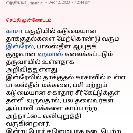
எழுதியவர்
Dec 12, 2023
12:44 pm
Srinath r
செய்தி முன்னோட்டம்
காசா
பகுதியில் கடுமையான
தாக்குதல்களை மேற்கொண்டு வரும்
இஸ்ரேல்
, பாலஸ்தீன ஆயுதக்
குழுவான
ஹமாஸ்
கலைக்கப்படும்
தருவாயில் உள்ளதாக
அறிவித்துள்ளது.
இஸ்ரேலில் தாக்குதல் காசாவில் உள்ள
பாலஸ்தீன் மக்களை, பசி மற்றும்
கடுமையான சுகாதார சீர்கேட்டுக்குள்
தள்ளி வருவதால், பல தலைவர்கள்
அப்பாவி மக்களை காப்பாற்ற
அந்நாட்டை வலியுறுத்தி
வருகின்றனர்.
இன்று போர் கடுமையாக நடைபெற்று