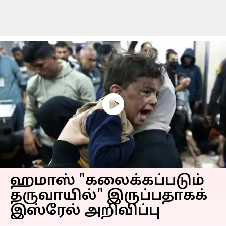
ஹமாஸ் "கலைக்கப்படும்
தருவாயில்" இருப்பதாகக்
இஸ்ரேல் அறிவிப்பு