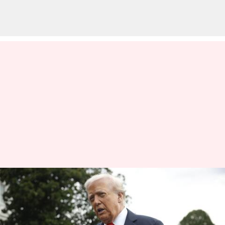
சார்லி கிர்க் படுகொலை
எதிரொலி: தீவிர
இடதுசாரி அமைப்பை