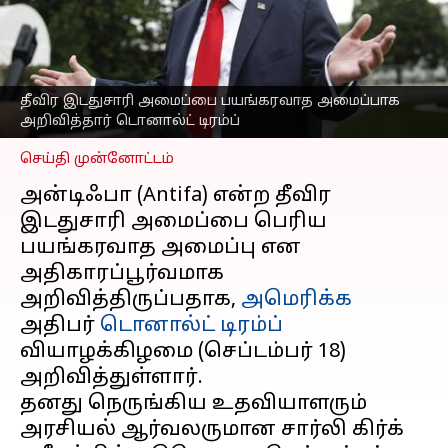
பயங்கரவாத அமைப்பாக
அறிவித்தார் டொனால்ட்
டிரம்ப்
எழுதியவர்
Sep 18, 2025
09:50 am
தீவிர இடதுசாரி அமைப்பை பயங்கரவாத அமைப்பாக
Sekar Chinnappan
அறிவித்தார் டொனால்ட் டிரம்ப்
செய்தி முன்னோட்டம்
அன்டிஃபா (Antifa) என்ற தீவிர
இடதுசாரி அமைப்பை பெரிய
பயங்கரவாத அமைப்பு என
அதிகாரப்பூர்வமாக
அறிவித்திருப்பதாக,
அமெரிக்க
அதிபர்
டொனால்ட் டிரம்ப்
வியாழக்கிழமை (செப்டம்பர் 18)
அறிவித்துள்ளார்.
தனது நெருங்கிய உதவியாளரும்
அரசியல் ஆர்வலருமான சார்லி கிர்க்