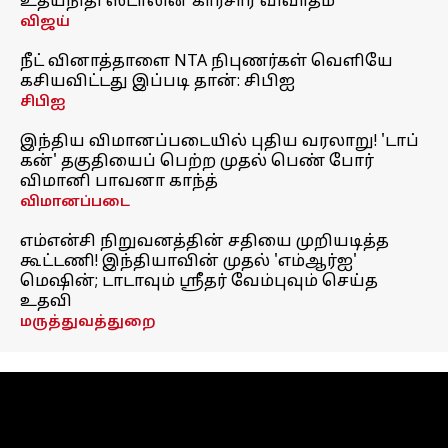
உதயநிதி ஸ்டாலின் காரசார விவாதம்
விஜய்
நீட் வினாத்தாளை NTA நிபுணர்கள் வெளியே
கசியவிட்டது இப்படி தான்: சிபிஐ
சிபிஐ
இந்திய விமானப்படையில் புதிய வரலாறு! 'டாப்
கன்' தகுதியைப் பெற்ற முதல் பெண் போர்
விமானி பாவனா காந்த்
விமானப்படை
எம்என்சி நிறுவனத்தின் சதியை முறியடித்த
கூட்டணி! இந்தியாவின் முதல் 'எம்ஆர்ஐ'
மெஷின்; டாடாவும் ஸ்ரீதர் வேம்புவும் செய்த
உதவி
மருத்துவத்துறை