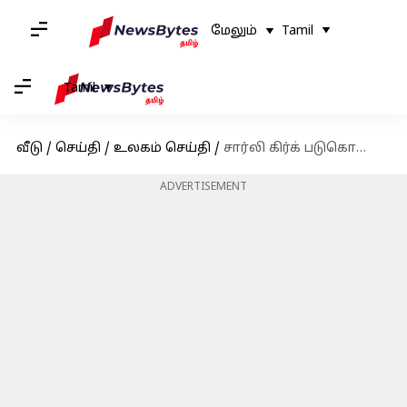
மேலும்
Tamil
Tamil
வீடு
/
செய்தி
/
உலகம் செய்தி
/
சார்லி கிர்க் படுகொலை எதிரொலி: தீவிர இடதுசாரி அமைப்பை பயங்கரவாத அமைப்பாக அறிவித்தார் டொனால்ட் டிரம்ப்
ADVERTISEMENT