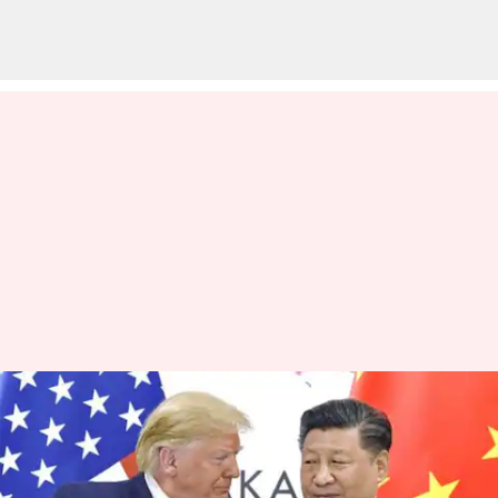
"வர்த்தக போர் வேண்டாம்,
பேச்சுவார்த்தைக்கு
வாங்க": அமெரிக்காவிற்கு