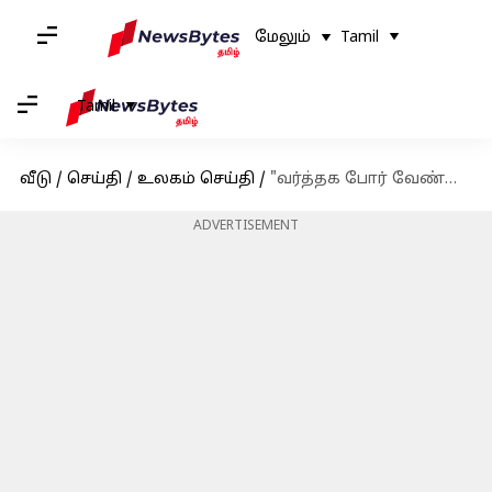
மேலும்
Tamil
Tamil
வீடு
/
செய்தி
/
உலகம் செய்தி
/
"வர்த்தக போர் வேண்டாம், பேச்சுவார்த்தைக்கு வாங்க": அமெரிக்காவிற்கு சீனா வலியுறுத்தல்
ADVERTISEMENT