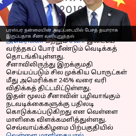
சீனா வலியுறுத்தல்
எழுதியவர்
Apr 17, 2025
09:07 am
Venkatalakshmi V
செய்தி முன்னோட்டம்
பரஸ்பர நன்மையின் அடிப்படையில் பேசத் தயாராக
இருப்பதாக சீனா வலியுறுத்தல்
அமெரிக்கா
மற்றும்
சீனா
இடையே
வர்த்தகப் போர் மீண்டும் வெடிக்கத்
தொடங்கியுள்ளது.
சீனாவிலிருந்து இறக்குமதி
செய்யப்படும் சில முக்கிய பொருட்கள்
மீது அமெரிக்கா 245% வரை வரி
விதிக்கத் திட்டமிட்டுள்ளது.
இதன் மூலம் சீனாவின் பழிவாங்கும்
நடவடிக்கைகளுக்கு பதிலடி
கொடுக்கப்படுகிறது என வெள்ளை
மாளிகை விளக்கமளித்துள்ளது.
செவ்வாய்க்கிழமை பிற்பகுதியில்