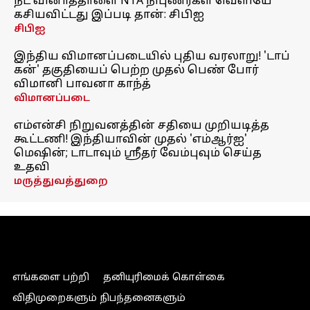
நீட் வினாத்தாளை NTA நிபுணர்கள் வெளியே
கசியவிட்டது இப்படி தான்: சிபிஐ
சிபிஐ
இந்திய விமானப்படையில் புதிய வரலாறு! 'டாப்
கன்' தகுதியைப் பெற்ற முதல் பெண் போர்
விமானி பாவனா காந்த்
விமானப்படை
எம்என்சி நிறுவனத்தின் சதியை முறியடித்த
கூட்டணி! இந்தியாவின் முதல் 'எம்ஆர்ஐ'
மெஷின்; டாடாவும் ஸ்ரீதர் வேம்புவும் செய்த
உதவி
மருத்துவத்துறை
எங்களை பற்றி
தனியுரிமைக் கொள்கை
விதிமுறைகளும் நிபந்தனைகளும்