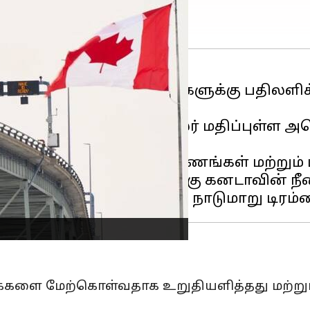
ின்
சமீபத்திய வரி உயர்வுகளுக்கு பதிலளிக
அறிவித்துள்ளன.
 155 பில்லியன்
கனடா
டாலர் மதிப்புள்ள அ
ாய்கறிகள், நுகர்வோர் உபகரணங்கள் மற்றும
ொண்டது. அமெரிக்காவிற்கு கனடாவின் ந
கைகளை மேற்கொள்வதாக உறுதியளித்தது மற்றும்