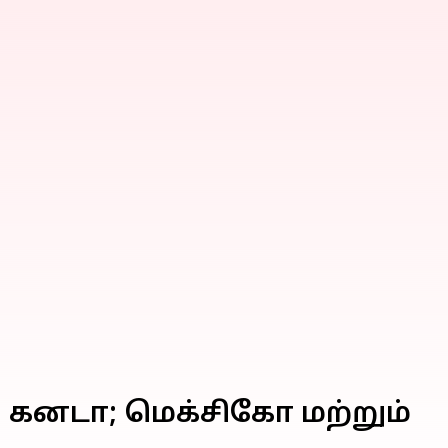
து கனடா; மெக்சிகோ மற்றும்