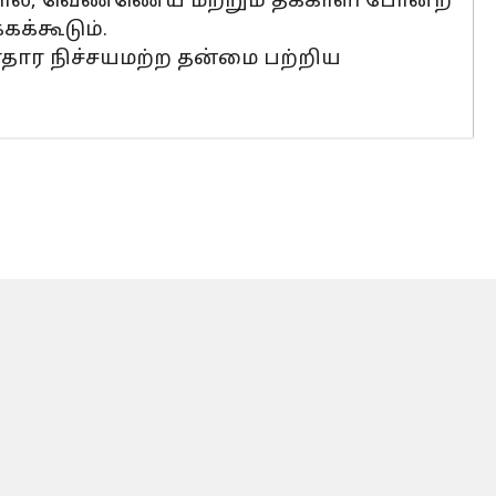
தால், வெண்ணெய் மற்றும் தக்காளி போன்ற
க்கூடும்.
ாதார நிச்சயமற்ற தன்மை பற்றிய