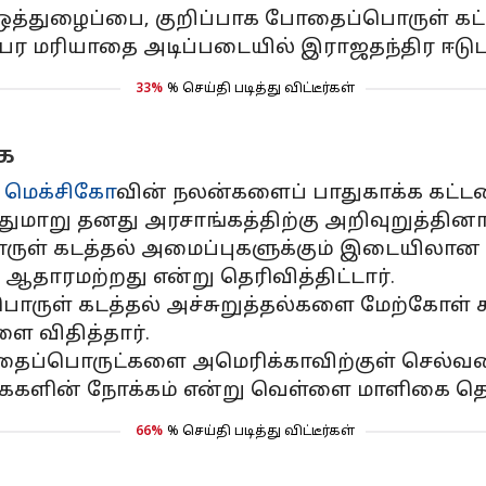
ஒத்துழைப்பை, குறிப்பாக போதைப்பொருள் கட்டுப
ரஸ்பர மரியாதை அடிப்படையில் இராஜதந்திர ஈடுபா
33%
% செய்தி படித்து விட்டீர்கள்
ை
்
மெக்சிகோ
வின் நலன்களைப் பாதுகாக்க கட்
்துமாறு தனது அரசாங்கத்திற்கு அறிவுறுத்தினார
ொருள் கடத்தல் அமைப்புகளுக்கும் இடையிலான
 ஆதாரமற்றது என்று தெரிவித்திட்டார்.
்பொருள் கடத்தல் அச்சுறுத்தல்களை மேற்கோள்
களை விதித்தார்.
ைப்பொருட்களை அமெரிக்காவிற்குள் செல்வதை
ைகளின் நோக்கம் என்று வெள்ளை மாளிகை தெரி
66%
% செய்தி படித்து விட்டீர்கள்