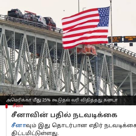
எழுதியவர்
Feb 02, 2025
12:26 pm
Sekar Chinnappan
செய்தி முன்னோட்டம்
அமெரிக்க ஜனாதிபதி
டொனால்ட் டிரம்ப
சீனா ஆகியவை எதிர் நடவடிக்கைகளை 
கனேடிய பிரதம மந்திரி ஜஸ்டின் ட்ரூடோ,
அறிவித்தார்.
முதற்கட்டமாக பீர், ஒயின், பழங்கள், க
பில்லியன் கனடா டாலரை இலக்காகக் க
அமெரிக்கா மீது 25% கூடுதல் வரி விதித்தது கனடா
சீனா
சீனாவின் பதில் நடவடிக்கை
சீனா
வும் இது தொடர்பான எதிர் நடவடிக்
திட்டமிட்டுள்ளது.