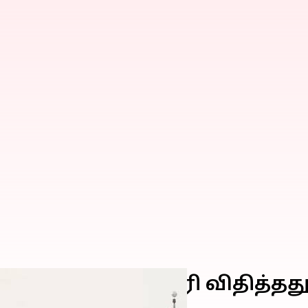
து 25% கூடுதல் வரி விதித்த