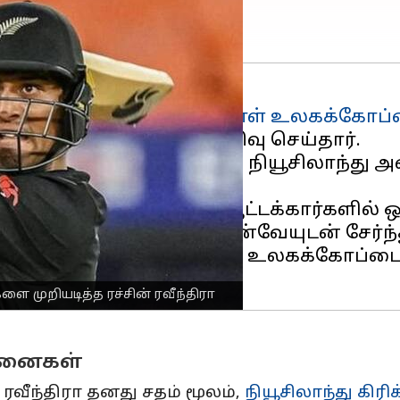
்தில் நடந்த ஐசிசி
ஒருநாள் உலகக்கோப
ிரா தனது முதல் சதத்தை பதிவு செய்தார்.
ிலாந்து கிரிக்கெட் அணி
, நியூசிலாந்து
து அணியின் தொடக்க ஆட்டக்கார்களில் ஒர
டக்காரர் டெவோன் கான்வேயுடன் சேர்ந்து 
ாவுக்கு இது முதல் ஒருநாள் உலகக்கோப்பை 
முறியடித்த ரச்சின் ரவீந்திரா
ாதனைகள்
் ரவீந்திரா தனது சதம் மூலம்,
நியூசிலாந்து கிர