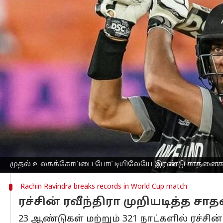
எழுதியவர்
Oct 05, 2023
09:43 pm
Sekar Chinnappan
செய்தி முன்னோட்டம்
வியாழக்கிழமை (அக்டோபர் 5) அகமதாபாத
நியூசிலாந்து இளம் வீரர் ரச்சின் ரவீந்த
முன்னதாக, முதலில் பேட்டிங் செய்த
இங்க
நிர்ணயித்தது.
இந்த இலக்கை எதிர்கொண்ட நியூசிலாந்
வெளியேறினாலும், மற்றொரு தொடக்க ஆட்
மேலும் இருவரும் சதமடித்தனர். ரவீந்திர
முதல் உலகக்கோப்பை போட்டியிலேயே இரண்டு சாதனைகளை 
Rachin Ravindra breaks records in World Cup match
ரச்சின் ரவீந்திரா முறியடித்த ச
23 ஆண்டுகள் மற்றும் 321 நாட்களில் ரச்சின