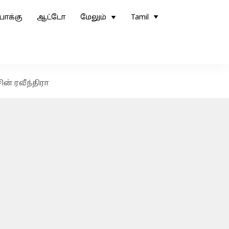
ோக்கு
ஆட்டோ
மேலும்
Tamil
் ரவீந்திரா