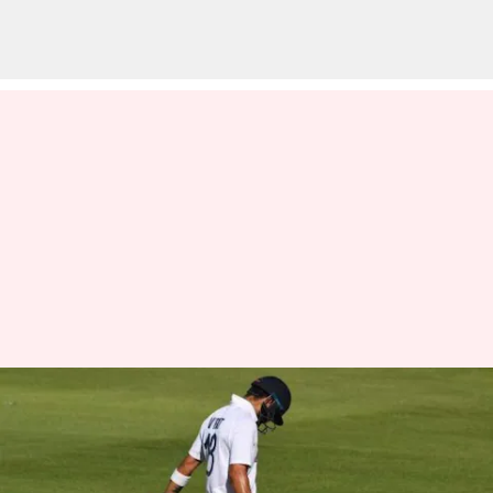
இங்கிலாந்துக்கு எதிரான
இந்தியாவின் முதல் 2
டெஸ்ட் போட்டிகளில்