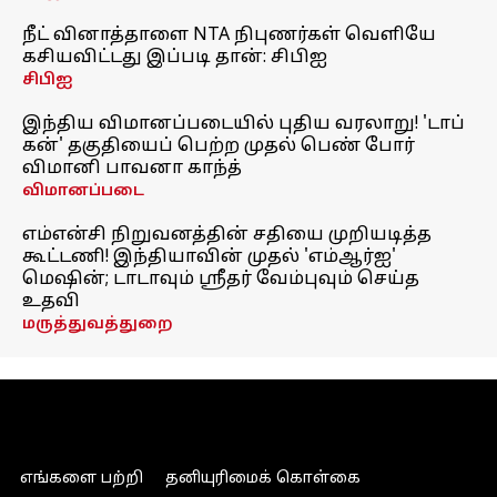
நீட் வினாத்தாளை NTA நிபுணர்கள் வெளியே
கசியவிட்டது இப்படி தான்: சிபிஐ
சிபிஐ
இந்திய விமானப்படையில் புதிய வரலாறு! 'டாப்
கன்' தகுதியைப் பெற்ற முதல் பெண் போர்
விமானி பாவனா காந்த்
விமானப்படை
எம்என்சி நிறுவனத்தின் சதியை முறியடித்த
கூட்டணி! இந்தியாவின் முதல் 'எம்ஆர்ஐ'
மெஷின்; டாடாவும் ஸ்ரீதர் வேம்புவும் செய்த
உதவி
மருத்துவத்துறை
எங்களை பற்றி
தனியுரிமைக் கொள்கை