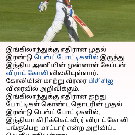
விராட் கோலி
பங்கேற்கமாட்டார்: பிசிசிஐ
எழுதியவர்
Jan 22, 2024
05:36 pm
Venkatalakshmi V
செய்தி முன்னோட்டம்
இங்கிலாந்துக்கு எதிரான முதல்
இரண்டு
டெஸ்ட் போட்டிகளில்
இருந்து
இந்திய அணியின் முன்னாள் கேப்டன்
விராட் கோலி
விலகியுள்ளார்.
கோலியின் மாற்று வீரரை
பிசிசிஐ
விரைவில் அறிவிக்கும்.
இங்கிலாந்துக்கு எதிரான ஐந்து
போட்டிகள் கொண்ட தொடரின் முதல்
இரண்டு டெஸ்ட் போட்டிகளில்,
இந்தியா கிரிக்கெட் வீரர் விராட் கோலி
பங்குபெற மாட்டார் என்ற அறிவிப்பு