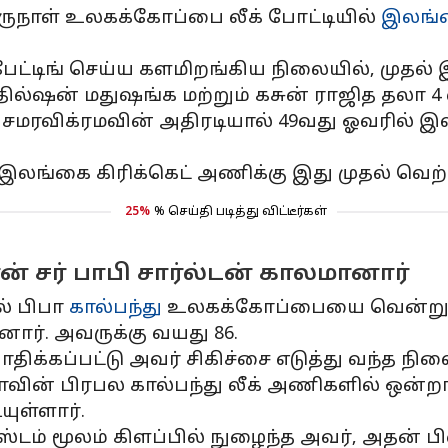
ருநாள் உலகக்கோப்பை லீக் போட்டியில்
இலங்க
ட்டிங் செய்ய களமிறங்கிய நிலையில், முதல் இன
ல்ஷன் மதுஷங்க மற்றும் கசுன் ராஜித தலா 4 வ
மரவிக்ரமவின் அதிரடியால் 49வது ஓவரில் இலக்க
லங்கை கிரிக்கெட் அணிக்கு இது முதல் வெற்ற
25%
% செய்தி படித்து விட்டீர்கள்
் சர் பாபி சார்ல்டன் காலமானார்
ல் பிபா
கால்பந்து
உலகக்கோப்பையை வென்று கொட
ர். அவருக்கு வயது 86.
திக்கப்பட்டு அவர் சிகிச்சை எடுத்து வந்த ந
ாவின் பிரபல கால்பந்து லீக் அணிகளில் ஒன
யுள்ளார்.
ஸ்டம் மூலம் கிளப்பில் நுழைந்த அவர், அதன்