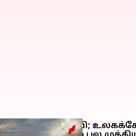
்து அதிர்ச்சித் தோல்வி; உலகக
 வெற்றி; மேலும் பல முக்கி