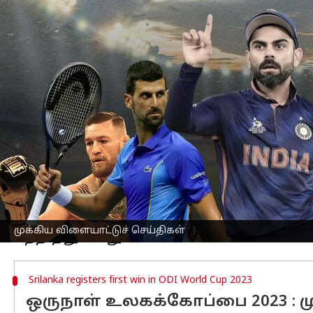
எழுதியவர்
Oct 22, 2023
08:34 am
Sekar Chinnappan
செய்தி முன்னோட்டம்
சனிக்கிழமை (அக்டோபர் 21) நடைபெற்ற
இங்கிலாந்தை 229 ரன்கள் வித்தியாசத்தில
முன்னதாக, டாஸ் வென்ற இங்கிலாந்து முத
இன்னிங்சில் 399 ரன்களை குவித்தது.
அந்த அணியின் ஹென்றிச் கிளாசேன் 109 
அணி, தென்னாப்பிரிக்கா பந்துவீச்சை தா
ரன்களுக்கு சுருண்டது.
இதன் மூலம் நடப்பு சாம்பியன் இங்கி
முக்கிய விளையாட்டுச் செய்திகள்
Srilanka registers first win in ODI World Cup 2023
ஒருநாள் உலகக்கோப்பை 2023 : 