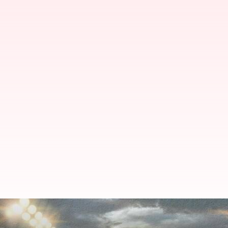
Sports Round Up : பிவி சிந
தென்னாப்பிரிக்கா, இலங்கை