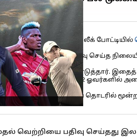
ஒருநாள் உலகக்கோப்பை
லீக் போட்டியில்
் வீழ்த்தியது.
லில் பந்துவீச்சைத் தேர்வு செய்த நிலையி
அதிகபட்சமாக ரன்கள் எடுத்தார். இதைத் த
க்குப்பிடிக்க முடியாமல் 22 ஓவர்களில் அ
லாந்து, இந்த உலகக்கோப்பை தொடரில் ம
முதல் வெற்றியை பதிவு செய்தது இ