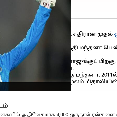
கோட்டில் அயர்லாந்திற்கு எதிரான முதல்
ினார்.
க்க வீராங்கனை ஸ்மிருதி மந்தனா பெண்க
ரர் ஆனார்.
ல் செய்தார். மிதாலி ராஜுக்குப் பிறகு,
ந்திய வீராங்கனை ஆவார்.
 அணிக்கு கேப்டனாக இருந்த மந்தனா, 2011
டம்
ைகளில் அதிவேகமாக 4,000 ஒருநாள் ரன்களை எ