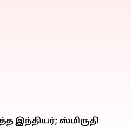
்த இந்தியர்; ஸ்மிருதி