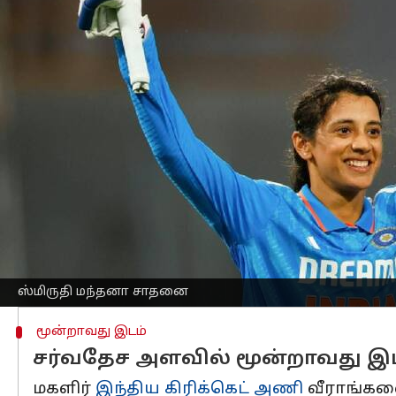
எழுதியவர்
Jan 10, 2025
05:32 pm
Sekar Chinnappan
செய்தி முன்னோட்டம்
வெள்ளிக்கிழமை (ஜனவரி 10) அன்று ராஜ்
மந்தனா
ஒரு வரலாற்று மைல்கல்லை எட்ட
இந்திய
மகளிர் கிரிக்கெட்
அணியின் தொட
ரன்களை அதிவேகமாக எட்டிய இந்திய வீ
இந்த சாதனையை வெறும் 95 இன்னிங்ஸ்களி
மைல்கல்லைத் தாண்டிய இரண்டாவது இ
ஹர்மன்பிரீத் கவுர் இல்லாத நிலையில்
ஸ்மிருதி மந்தனா சாதனை
மூன்றாவது இடம்
சர்வதேச அளவில் மூன்றாவது இ
மகளிர்
இந்திய கிரிக்கெட் அணி
வீராங்கன