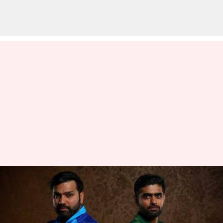
'ஒருநாள்
உலகக்கோப்பையை
புறக்கணிப்போம்' :