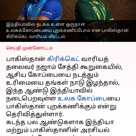
பாகிஸ்தான் கிரிக்கெட்
வாரியத் தலைவர்
மிரட்டல்!
இந்தியாவில் நடக்க உள்ள ஒருநாள்
எழுதியவர்
May 15, 2023
07:01 pm
உலகக்கோப்பையை புறக்கணிப்போம் என பாகிஸ்தான்
Sekar Chinnappan
கிரிக்கெட் வாரியம் மிரட்டல்
செய்தி முன்னோட்டம்
பாகிஸ்தான்
கிரிக்கெட்
வாரியத்
தலைவர் நஜாம் சேத்தி கூறுகையில்,
ஆசிய கோப்பையை நடத்தும்
உரிமையை தங்கள் நாடு இழந்தால்,
இந்த ஆண்டு இந்தியாவில்
நடைபெறவுள்ள
உலக கோப்பை
யை
பாகிஸ்தான் புறக்கணிக்கும் என்று
தெரிவித்துள்ளார்.
கடந்த பல ஆண்டுகளாக இந்தியா
மற்றும் பாகிஸ்தானின் அரசியல்