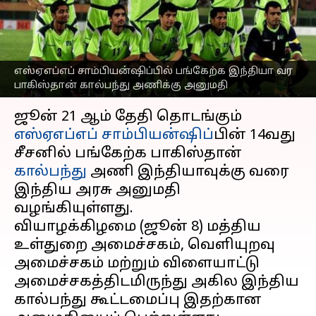
பாகிஸ்தான் கால்பந்து
அணிக்கு அனுமதி
எழுதியவர்
Jun 09, 2023
04:10 pm
Sekar Chinnappan
எஸ்ஏஎப்எப் சாம்பியன்ஷிப்பில் பங்கேற்க இந்தியா வர
பாகிஸ்தான் கால்பந்து அணிக்கு அனுமதி
செய்தி முன்னோட்டம்
ஜூன் 21 ஆம் தேதி தொடங்கும்
எஸ்ஏஎப்எப் சாம்பியன்ஷிப்
பின் 14வது
சீசனில் பங்கேற்க பாகிஸ்தான்
கால்பந்து
அணி இந்தியாவுக்கு வரை
இந்திய அரசு அனுமதி
வழங்கியுள்ளது.
வியாழக்கிழமை (ஜூன் 8) மத்திய
உள்துறை அமைச்சகம், வெளியுறவு
அமைச்சகம் மற்றும் விளையாட்டு
அமைச்சகத்திடமிருந்து அகில இந்திய
கால்பந்து கூட்டமைப்பு இதற்கான