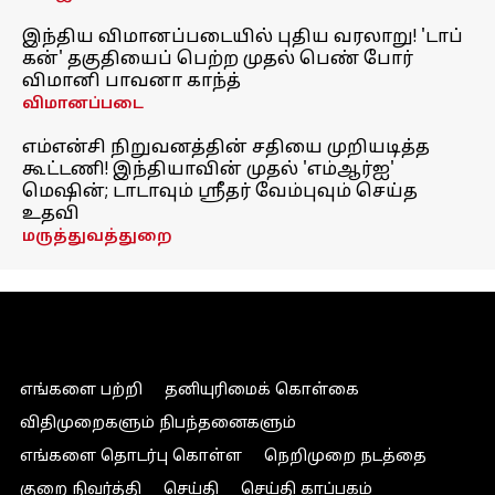
இந்திய விமானப்படையில் புதிய வரலாறு! 'டாப்
கன்' தகுதியைப் பெற்ற முதல் பெண் போர்
விமானி பாவனா காந்த்
விமானப்படை
எம்என்சி நிறுவனத்தின் சதியை முறியடித்த
கூட்டணி! இந்தியாவின் முதல் 'எம்ஆர்ஐ'
மெஷின்; டாடாவும் ஸ்ரீதர் வேம்புவும் செய்த
உதவி
மருத்துவத்துறை
எங்களை பற்றி
தனியுரிமைக் கொள்கை
விதிமுறைகளும் நிபந்தனைகளும்
எங்களை தொடர்பு கொள்ள
நெறிமுறை நடத்தை
குறை நிவர்த்தி
செய்தி
செய்தி காப்பகம்