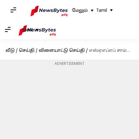
மேலும்
Tamil
Tamil
வீடு
/
செய்தி
/
விளையாட்டு செய்தி
/
எஸ்ஏஎப்எப் சாம்பியன்ஷிப்பில் பங்கேற்க இந்தியா வர பாகிஸ்தான் கால்பந்து அணிக்கு அனுமதி
ADVERTISEMENT