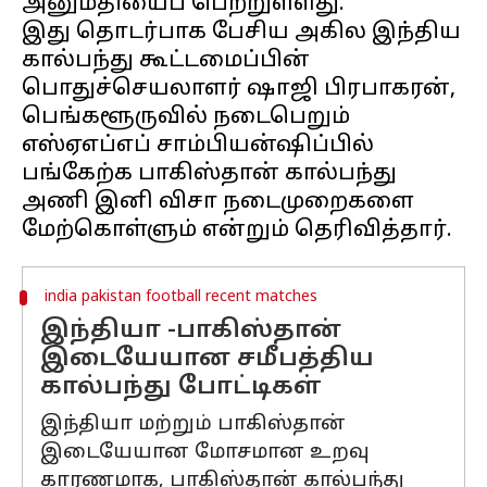
அனுமதியைப் பெற்றுள்ளது.
இது தொடர்பாக பேசிய அகில இந்திய
கால்பந்து கூட்டமைப்பின்
பொதுச்செயலாளர் ஷாஜி பிரபாகரன்,
பெங்களூருவில் நடைபெறும்
எஸ்ஏஎப்எப் சாம்பியன்ஷிப்பில்
பங்கேற்க பாகிஸ்தான் கால்பந்து
அணி இனி விசா நடைமுறைகளை
india pakistan football recent matches
இந்தியா -பாகிஸ்தான்
இடையேயான சமீபத்திய
கால்பந்து போட்டிகள்
இந்தியா மற்றும் பாகிஸ்தான்
இடையேயான மோசமான உறவு
காரணமாக, பாகிஸ்தான் கால்பந்து