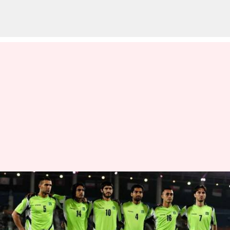
எஸ்ஏஎப்எப்
சாம்பியன்ஷிப்பில்
பங்கேற்க இந்தியா வர