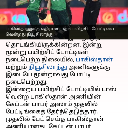
எழுதியவர்
Sep 29, 2023
10:11 pm
Prasanna Venkatesh
செய்தி முன்னோட்டம்
பாகிஸ்தானுக்கு எதிரான முதல் பயிற்சிப் போட்டியை
ஒருநாள்
உலக கோப்பை
க்கான
வென்றது நியூசிலாந்து
பயிற்சிப் போட்டிகள் இன்று முதல்
தொடங்கியிருக்கின்றன. இன்று
மூன்று பயிற்சிப் போட்டிகள்
நடைபெற்ற நிலையில்,
பாகிஸ்தான்
மற்றும்
நியூசிலாந்து
அணிகளுக்கு
இடையே மூன்றாவது போட்டி
நடைபெற்றது.
இன்றைய பயிற்சிப் போட்டியில் டாஸ்
வென்ற பாகிஸ்தான் அணியின்
கேப்டன் பாபர் அஸாம் முதலில்
பேட்டிங்கைத் தேர்ந்தெடுத்தார்.
முதலில் பேட் செய்த பாகிஸ்தான்
அணியானது, கேப்டன் பாபர்