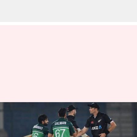
பாகிஸ்தானுக்கு எதிரான
முதல் பயிற்சிப் போட்டியை
வென்றது நியூசிலாந்து