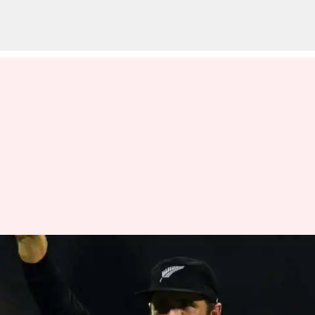
உலகக்கோப்பை பயிற்சி
ஆட்டங்களில்
பங்கேற்பதாக கேன்