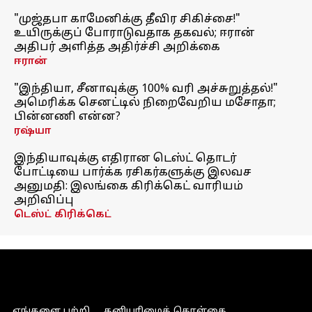
"முஜ்தபா காமேனிக்கு தீவிர சிகிச்சை!"
உயிருக்குப் போராடுவதாக தகவல்; ஈரான்
அதிபர் அளித்த அதிர்ச்சி அறிக்கை
ஈரான்
"இந்தியா, சீனாவுக்கு 100% வரி அச்சுறுத்தல்!"
அமெரிக்க செனட்டில் நிறைவேறிய மசோதா;
பின்னணி என்ன?
ரஷ்யா
இந்தியாவுக்கு எதிரான டெஸ்ட் தொடர்
போட்டியை பார்க்க ரசிகர்களுக்கு இலவச
அனுமதி: இலங்கை கிரிக்கெட் வாரியம்
அறிவிப்பு
டெஸ்ட் கிரிக்கெட்
எங்களை பற்றி
தனியுரிமைக் கொள்கை