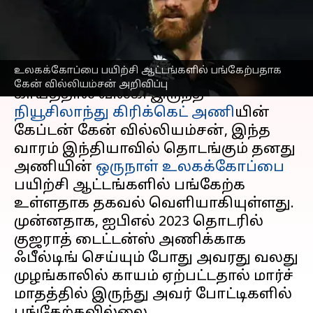
வில்லியம்சன் அறிவிப்பு
எழுதியவர்
Sep 27, 2023
06:18 pm
Sekar Chinnappan
செய்தி முன்னோட்டம்
உலகக்கோப்பை பயிற்சி ஆட்டங்களில் பங்கேற்பதாக
கேன் வில்லியம்சன் அறிவிப்பு
காயத்தால் விலகி இருந்த
நியூசிலாந்து கிரிக்கெட் அணி
யின்
கேப்டன் கேன் வில்லியம்சன், இந்த
வாரம் இந்தியாவில் தொடங்கும் தனது
அணியின்
ஒருநாள் உலகக்கோப்பை
பயிற்சி ஆட்டங்களில் பங்கேற்க
உள்ளதாக தகவல் வெளியாகியுள்ளது.
முன்னதாக, ஐபிஎல் 2023 தொடரில்
குஜராத் டைட்டன்ஸ் அணிக்காக
ஃபீல்டிங் செய்யும் போது அவரது வலது
முழங்காலில் காயம் ஏற்பட்டதால் மார்ச்
மாதத்தில் இருந்து அவர் போட்டிகளில்