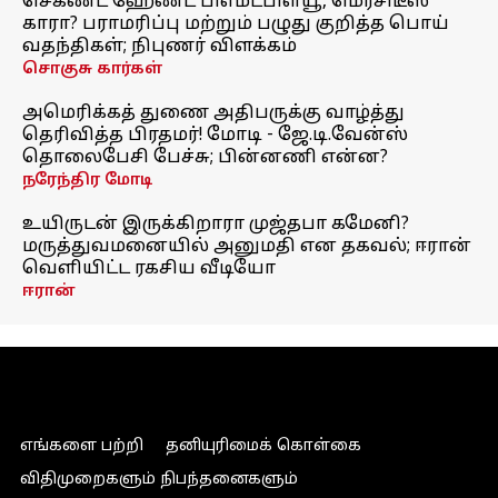
செகண்ட் ஹேண்ட் பிஎம்டபிள்யூ, மெர்சிடீஸ்
காரா? பராமரிப்பு மற்றும் பழுது குறித்த பொய்
வதந்திகள்; நிபுணர் விளக்கம்
சொகுசு கார்கள்
அமெரிக்கத் துணை அதிபருக்கு வாழ்த்து
தெரிவித்த பிரதமர்! மோடி - ஜே.டி.வேன்ஸ்
தொலைபேசி பேச்சு; பின்னணி என்ன?
நரேந்திர மோடி
உயிருடன் இருக்கிறாரா முஜ்தபா கமேனி?
மருத்துவமனையில் அனுமதி என தகவல்; ஈரான்
வெளியிட்ட ரகசிய வீடியோ
ஈரான்
எங்களை பற்றி
தனியுரிமைக் கொள்கை
விதிமுறைகளும் நிபந்தனைகளும்