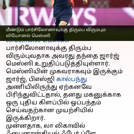
லியோனல் மெஸ்ஸி!
எழுதியவர்
Jun 05, 2023
07:27 pm
Sekar Chinnappan
செய்தி முன்னோட்டம்
மீண்டும் பார்சிலோனாவுக்கு திரும்ப விரும்பும்
லியோனல் மெஸ்ஸி
லியோனல் மெஸ்ஸி
பார்சிலோனாவுக்கு திரும்ப
விரும்புவதாக அவரது தந்தை ஜார்ஜ்
மெஸ்ஸி உறுதிப்படுத்தியுள்ளார்.
மெஸ்ஸியின் முகவராகவும் இருக்கும்
ஜார்ஜ், பிஎஸ்ஜி
கால்பந்து
அணியிலிருந்து ஏற்கனவே
பிரிந்துவிட்டதால், தனது மகனுக்காக
ஒரு புதிய கிளப்பில் ஒப்பந்தம்
செய்வதற்கான முயற்சியில்
இருக்கிறார்.
முன்னதாக, லா லிகாவில்