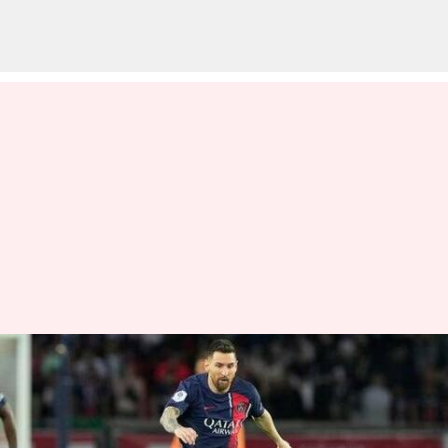
மீண்டும்
பார்சிலோனாவுக்கு
திரும்ப விரும்பும்