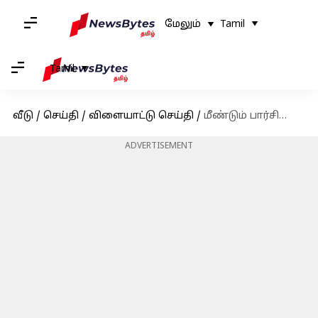
மேலும்
Tamil
Tamil
வீடு
/
செய்தி
/
விளையாட்டு செய்தி
/
மீண்டும் பார்சிலோனாவுக்கு திரும்ப விரும்பும் லியோனல் மெஸ்ஸி!
ADVERTISEMENT