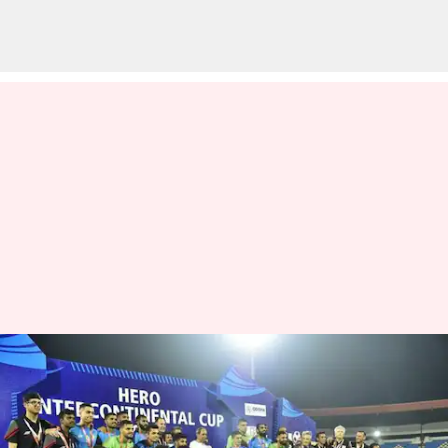
ஒடிசா ரயில் விபத்து
நிவாரண நிதிக்கு ரூ.20
லட்சம் நன்கொடை