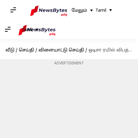
மேலும்
Tamil
Tamil
வீடு
/
செய்தி
/
விளையாட்டு செய்தி
/
ஒடிசா ரயில் விபத்து நிவாரண நிதிக்கு ரூ.20 லட்சம் நன்கொடை வழங்கிய இந்திய கால்பந்து அணி
ADVERTISEMENT