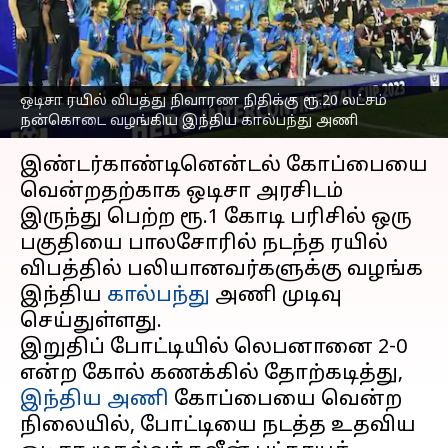
வழங்கிய இந்திய
கால்பந்து அணி
எழுதியவர்
Jun 19, 2023
06:42 pm
Sekar Chinnappan
ஒடிசா ரயில் விபத்து நிவாரண நிதிக்கு ரூ.20 லட்சம்
நன்கொடை வழங்கிய இந்திய கால்பந்து அணி
செய்தி முன்னோட்டம்
இண்டர்காண்டினென்டல் கோப்பையை
வென்றதற்காக ஒடிசா அரசிடம்
இருந்து பெற்ற ரூ.1 கோடி பரிசில் ஒரு
பகுதியை பாலசோரில் நடந்த ரயில்
விபத்தில் பலியானவர்களுக்கு வழங்க
இந்திய
கால்பந்து
அணி முடிவு
செய்துள்ளது.
இறுதிப் போட்டியில் லெபனானை 2-0
என்ற கோல் கணக்கில் தோற்கடித்து,
இந்திய அணி
கோப்பையை வென்ற
நிலையில், போட்டியை நடத்த உதவிய