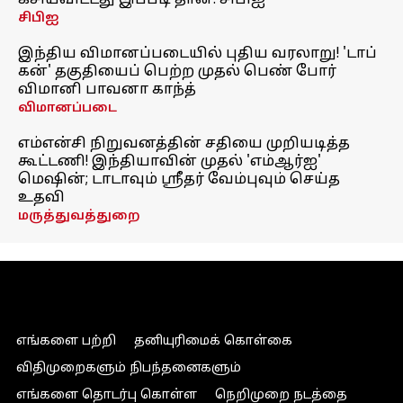
கசியவிட்டது இப்படி தான்: சிபிஐ
சிபிஐ
இந்திய விமானப்படையில் புதிய வரலாறு! 'டாப்
கன்' தகுதியைப் பெற்ற முதல் பெண் போர்
விமானி பாவனா காந்த்
விமானப்படை
எம்என்சி நிறுவனத்தின் சதியை முறியடித்த
கூட்டணி! இந்தியாவின் முதல் 'எம்ஆர்ஐ'
மெஷின்; டாடாவும் ஸ்ரீதர் வேம்புவும் செய்த
உதவி
மருத்துவத்துறை
எங்களை பற்றி
தனியுரிமைக் கொள்கை
விதிமுறைகளும் நிபந்தனைகளும்
எங்களை தொடர்பு கொள்ள
நெறிமுறை நடத்தை