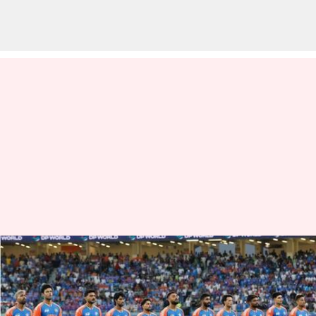
Asia Cup: இந்தியாவின்
வெற்றியை பஹல்காம்
தாக்குதலில்