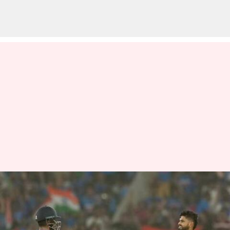
INDvsPAK : டிஸ்னி
ஹாட்ஸ்டாரில்
பார்வையாளர்