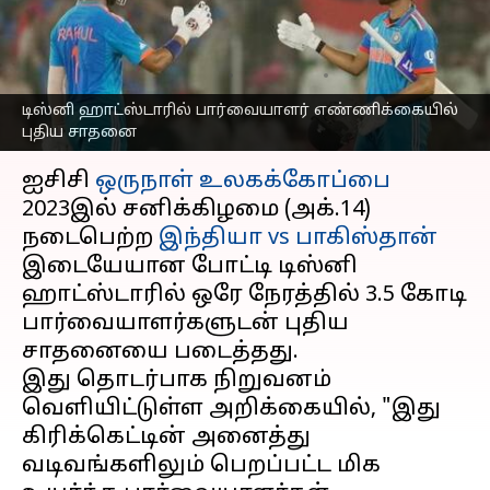
எண்ணிக்கையில் புதிய
சாதனை
எழுதியவர்
Oct 15, 2023
05:09 pm
Sekar Chinnappan
டிஸ்னி ஹாட்ஸ்டாரில் பார்வையாளர் எண்ணிக்கையில்
புதிய சாதனை
செய்தி முன்னோட்டம்
ஐசிசி
ஒருநாள் உலகக்கோப்பை
2023இல் சனிக்கிழமை (அக்.14)
நடைபெற்ற
இந்தியா vs பாகிஸ்தான்
இடையேயான போட்டி டிஸ்னி
ஹாட்ஸ்டாரில் ஒரே நேரத்தில் 3.5 கோடி
பார்வையாளர்களுடன் புதிய
சாதனையை படைத்தது.
இது தொடர்பாக நிறுவனம்
வெளியிட்டுள்ள அறிக்கையில், "இது
கிரிக்கெட்டின் அனைத்து
வடிவங்களிலும் பெறப்பட்ட மிக