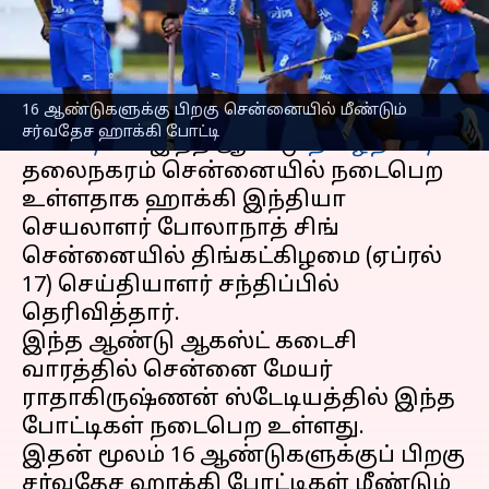
எழுதியவர்
Apr 17, 2023
01:29 pm
Sekar Chinnappan
செய்தி முன்னோட்டம்
16 ஆண்டுகளுக்கு பிறகு சென்னையில் மீண்டும்
ஆசிய சாம்பியன்ஸ் டிராபி
ஹாக்கி
சர்வதேச ஹாக்கி போட்டி
போட்டி
கள் இந்த ஆண்டு
தமிழ்நாட்டின்
தலைநகரம் சென்னையில் நடைபெற
உள்ளதாக ஹாக்கி இந்தியா
செயலாளர் போலாநாத் சிங்
சென்னையில் திங்கட்கிழமை (ஏப்ரல்
17) செய்தியாளர் சந்திப்பில்
தெரிவித்தார்.
இந்த ஆண்டு ஆகஸ்ட் கடைசி
வாரத்தில் சென்னை மேயர்
ராதாகிருஷ்ணன் ஸ்டேடியத்தில் இந்த
போட்டிகள் நடைபெற உள்ளது.
இதன் மூலம் 16 ஆண்டுகளுக்குப் பிறகு
சர்வதேச ஹாக்கி போட்டிகள் மீண்டும்