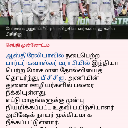
பேட்டிங் மற்றும் ஃபீல்டிங்
பயிற்சியாளர்களை
தூக்கிய பிசிசிஐ
எழுதியவர்
Apr 17, 2025
11:20 am
பேட்டிங் மற்றும் ஃபீல்டிங் பயிற்சியாளர்களை தூக்கிய
Venkatalakshmi V
பிசிசிஐ
செய்தி முன்னோட்டம்
ஆஸ்திரேலியாவில்
நடைபெற்ற
பார்டர்-கவாஸ்கர் டிராபியில்
இந்தியா
பெற்ற மோசமான தோல்வியைத்
தொடர்ந்து,
பிசிசிஐ
, அணியின்
துணை ஊழியர்களில் பலரை
நீக்கியுள்ளது.
எட்டு மாதங்களுக்கு முன்பு
நியமிக்கப்பட்ட உதவி பயிற்சியாளர்
அபிஷேக் நாயர் முக்கியமாக
நீக்கப்பட்டுள்ளார்.