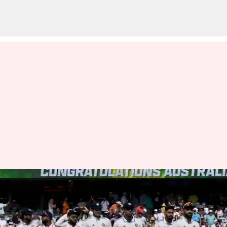
பார்டர்-கவாஸ்கர்
டிராபியில் மோசமான
ஆட்டத்தின் காரணமாக