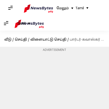
மேலும்
Tamil
Tamil
வீடு
/
செய்தி
/
விளையாட்டு செய்தி
/
பார்டர்-கவாஸ்கர் டிராபியில் மோசமான ஆட்டத்தின் காரணமாக பேட்டிங் மற்றும் ஃபீல்டிங் பயிற்சியாளர்களை தூக்கிய பிசிசிஐ
ADVERTISEMENT