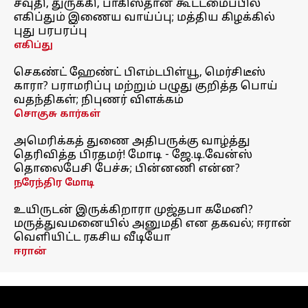
சவுதி, துருக்கி, பாகிஸ்தான் கூட்டமைப்பில்
எகிப்தும் இணைய வாய்ப்பு; மத்திய கிழக்கில்
புது பரபரப்பு
எகிப்து
செகண்ட் ஹேண்ட் பிஎம்டபிள்யூ, மெர்சிடீஸ்
காரா? பராமரிப்பு மற்றும் பழுது குறித்த பொய்
வதந்திகள்; நிபுணர் விளக்கம்
சொகுசு கார்கள்
அமெரிக்கத் துணை அதிபருக்கு வாழ்த்து
தெரிவித்த பிரதமர்! மோடி - ஜே.டி.வேன்ஸ்
தொலைபேசி பேச்சு; பின்னணி என்ன?
நரேந்திர மோடி
உயிருடன் இருக்கிறாரா முஜ்தபா கமேனி?
மருத்துவமனையில் அனுமதி என தகவல்; ஈரான்
வெளியிட்ட ரகசிய வீடியோ
ஈரான்