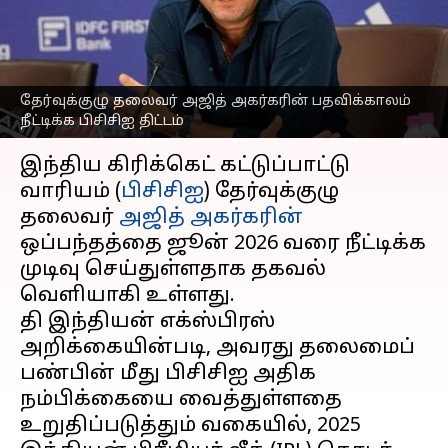
அகர்கரின் பதவிக்காலம்
நீட்டிப்பு என தகவல்
எழுதியவர்
Aug 21, 2025
11:59 am
Sekar Chinnappan
தேர்வுக்குழு தலைவர் அஜித் அகர்கரின் பதவிக்காலம்
நீட்டிக்க பிசிசிஐ திட்டம்
செய்தி முன்னோட்டம்
இந்திய கிரிக்கெட் கட்டுப்பாட்டு
வாரியம் (
பிசிசிஐ
) தேர்வுக்குழு
தலைவர்
அஜித் அகர்கரின்
ஒப்பந்தத்தை ஜூன் 2026 வரை நீட்டிக்க
முடிவு செய்துள்ளதாக தகவல்
வெளியாகி உள்ளது.
தி இந்தியன் எக்ஸ்பிரஸ்
அறிக்கையின்படி, அவரது தலைமைப்
பண்பின் மீது பிசிசிஐ அதிக
நம்பிக்கையை வைத்துள்ளதை
உறுதிப்படுத்தும் வகையில், 2025