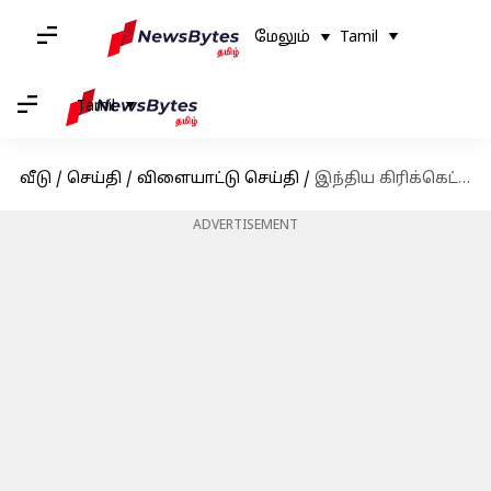
மேலும்
Tamil
Tamil
வீடு
/
செய்தி
/
விளையாட்டு செய்தி
/
இந்திய கிரிக்கெட் அணியின் தேர்வுக்குழு தலைவர் அஜித் அகர்கரின் பதவிக்காலம் நீட்டிப்பு என தகவல்
ADVERTISEMENT