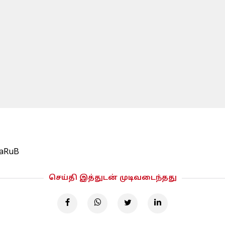
GaRuB
செய்தி இத்துடன் முடிவடைந்தது