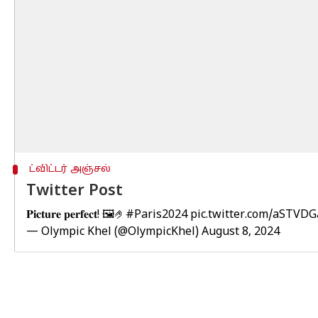
ட்விட்டர் அஞ்சல்
Twitter Post
𝐏𝐢𝐜𝐭𝐮𝐫𝐞 𝐩𝐞𝐫𝐟𝐞𝐜𝐭! 🖼️🤌
#Paris2024
pic.twitter.com/aSTVD
— Olympic Khel (@OlympicKhel)
August 8, 2024