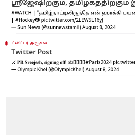
ஸ்ரீஜேஷிற்கும், தமிழகத்திற்கும் 
#WATCH
| “தமிழ்நாட்டிலிருந்தே என் ஹாக்கி ப
|
#Hockey
📷
pic.twitter.com/2LEW5L16yJ
— Sun News (@sunnewstamil)
August 8, 2024
ட்விட்டர் அஞ்சல்
Twitter Post
🏑 𝐏𝐑 𝐒𝐫𝐞𝐞𝐣𝐞𝐬𝐡, 𝐬𝐢𝐠𝐧𝐢𝐧𝐠 𝐨𝐟𝐟! ✍️🙇‍♂️🙇‍♀️
#Paris2024
pic.twitt
— Olympic Khel (@OlympicKhel)
August 8, 2024