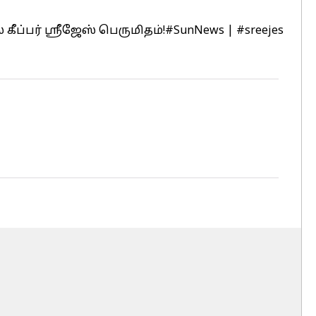
ப்பர் ஸ்ரீஜேஸ் பெருமிதம்!
#SunNews
|
#sreejes