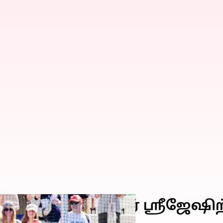
் கீப்பர் பிஆர் ஸ்ரீஜேஷிற்க