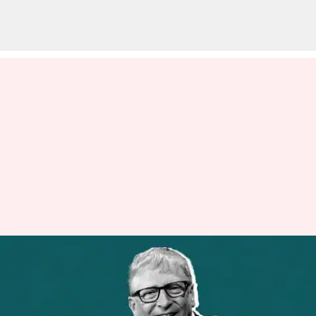
புதுமையான தீர்வுகளில்
உலக தலைவராக
உயர்ந்துள்ளது இந்தியா;