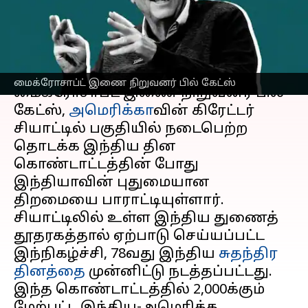
பில் கேட்ஸ் புகழாரம்
எழுதியவர்
Aug 17, 2024
03:53 pm
Sekar Chinnappan
செய்தி முன்னோட்டம்
மைக்ரோசாப்ட் இணை நிறுவனர் பில் கேட்ஸ்
மைக்ரோசாப்ட் இணை நிறுவனர் பில்
கேட்ஸ்,
அமெரிக்கா
வின் கிரேட்டர்
சியாட்டில் பகுதியில் நடைபெற்ற
தொடக்க இந்திய தின
கொண்டாட்டத்தின் போது
இந்தியாவின் புதுமையான
திறமையை பாராட்டியுள்ளார்.
சியாட்டிலில் உள்ள இந்திய துணைத்
தூதரகத்தால் ஏற்பாடு செய்யப்பட்ட
இந்நிகழ்ச்சி, 78வது இந்திய
சுதந்திர
தினத்தை
முன்னிட்டு நடத்தப்பட்டது.
இந்த கொண்டாட்டத்தில் 2,000க்கும்