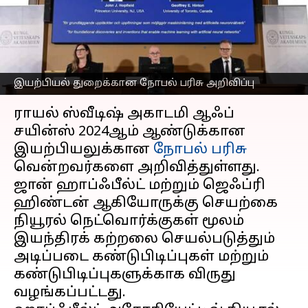
அமெரிக்கா மற்றும் கனடா
விஞ்ஞானிகள்
எழுதியவர்
Oct 08, 2024
04:44 pm
Sekar Chinnappan
இயற்பியல் துறைக்கான நோபல் பரிசு அறிவிப்பு
செய்தி முன்னோட்டம்
ராயல் ஸ்வீடிஷ் அகாடமி ஆஃப்
சயின்ஸ் 2024ஆம் ஆண்டுக்கான
இயற்பியலுக்கான
நோபல் பரிசு
வென்றவர்களை அறிவித்துள்ளது.
ஜான் ஹாப்ஃபீல்ட் மற்றும் ஜெஃப்ரி
ஹிண்டன் ஆகியோருக்கு செயற்கை
நியூரல் நெட்வொர்க்குகள் மூலம்
இயந்திரக் கற்றலை செயல்படுத்தும்
அடிப்படை கண்டுபிடிப்புகள் மற்றும்
கண்டுபிடிப்புகளுக்காக விருது
வழங்கப்பட்டது.