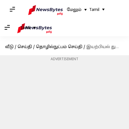
மேலும்
Tamil
Tamil
வீடு
/
செய்தி
/
தொழில்நுட்பம் செய்தி
/
இயற்பியல் துறைக்கான நோபல் பரிசு அறிவிப்பு; விருது வென்ற அமெரிக்கா மற்றும் கனடா விஞ்ஞானிகள்
ADVERTISEMENT