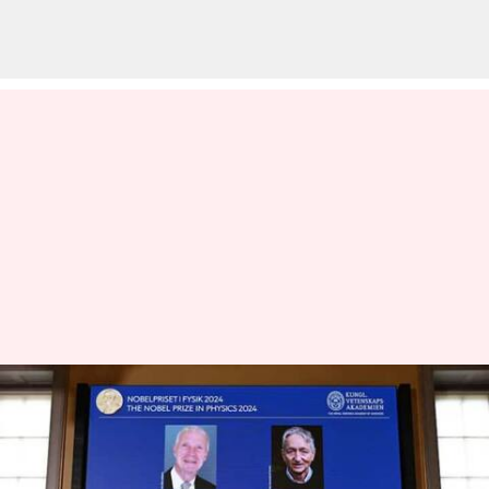
இயற்பியல் துறைக்கான
நோபல் பரிசு அறிவிப்பு;
விருது வென்ற