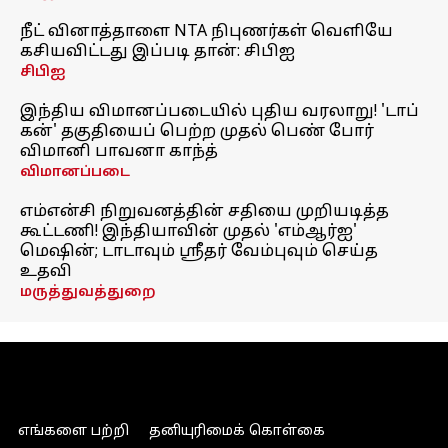
நீட் வினாத்தாளை NTA நிபுணர்கள் வெளியே
கசியவிட்டது இப்படி தான்: சிபிஐ
சிபிஐ
இந்திய விமானப்படையில் புதிய வரலாறு! 'டாப்
கன்' தகுதியைப் பெற்ற முதல் பெண் போர்
விமானி பாவனா காந்த்
விமானப்படை
எம்என்சி நிறுவனத்தின் சதியை முறியடித்த
கூட்டணி! இந்தியாவின் முதல் 'எம்ஆர்ஐ'
மெஷின்; டாடாவும் ஸ்ரீதர் வேம்புவும் செய்த
உதவி
மருத்துவத்துறை
எங்களை பற்றி
தனியுரிமைக் கொள்கை