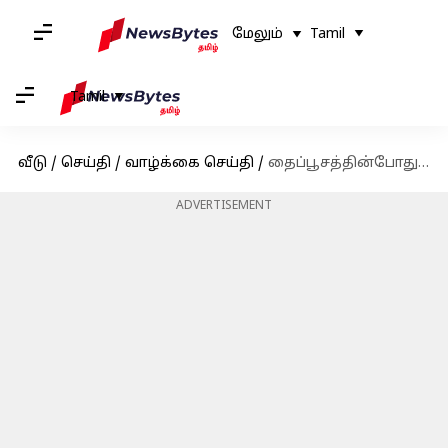
மேலும்
Tamil
Tamil
வீடு
/
செய்தி
/
வாழ்க்கை செய்தி
/
தைப்பூசத்தின்போது பழனிக்கு மட்டும் பாதயாத்திரை மேற்கொள்வது ஏன்? வரலாற்று பின்னணியும் நம்பிக்கையும்
ADVERTISEMENT