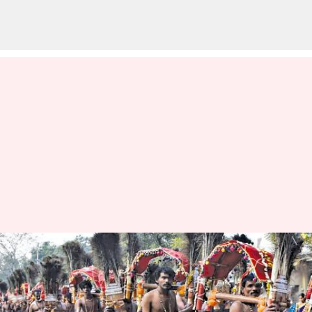
தைப்பூசத்தின்போது
பழனிக்கு மட்டும்
பாதயாத்திரை