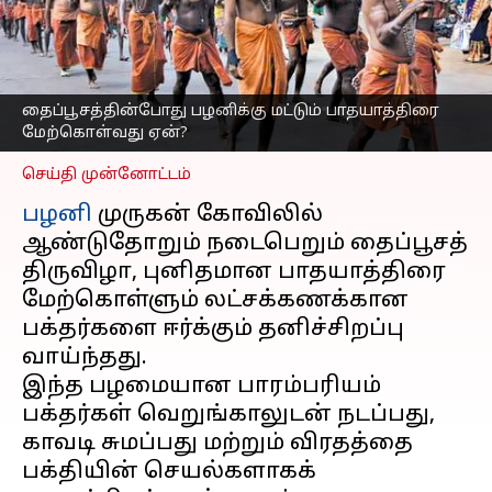
மேற்கொள்வது ஏன்?
வரலாற்று பின்னணியும்
நம்பிக்கையும்
எழுதியவர்
Jan 27, 2025
04:22 pm
தைப்பூசத்தின்போது பழனிக்கு மட்டும் பாதயாத்திரை
Sekar Chinnappan
மேற்கொள்வது ஏன்?
செய்தி முன்னோட்டம்
பழனி
முருகன் கோவிலில்
ஆண்டுதோறும் நடைபெறும் தைப்பூசத்
திருவிழா, புனிதமான பாதயாத்திரை
மேற்கொள்ளும் லட்சக்கணக்கான
பக்தர்களை ஈர்க்கும் தனிச்சிறப்பு
வாய்ந்தது.
இந்த பழமையான பாரம்பரியம்
பக்தர்கள் வெறுங்காலுடன் நடப்பது,
காவடி சுமப்பது மற்றும் விரதத்தை
பக்தியின் செயல்களாகக்