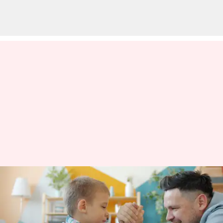
ஆர்ம் ரெஸ்லிங் வெறும்
விளையாட்டு மட்டுமல்ல:
ஏன் என்று இங்கே