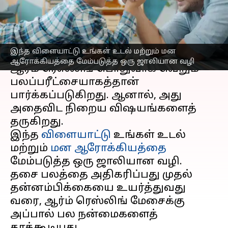
பார்க்கலாம்
எழுதியவர்
Apr 23, 2026
07:38 pm
Venkatalakshmi V
செய்தி முன்னோட்டம்
இந்த விளையாட்டு உங்கள் உடல் மற்றும் மன
ஆரோக்கியத்தை மேம்படுத்த ஒரு ஜாலியான வழி
ஆர்ம் ரெஸ்லிங் பொதுவாக வெறும்
பலப்பரீட்சையாகத்தான்
பார்க்கப்படுகிறது. ஆனால், அது
அதைவிட நிறைய விஷயங்களைத்
தருகிறது.
இந்த
விளையாட்டு
உங்கள் உடல்
மற்றும்
மன ஆரோக்கியத்தை
மேம்படுத்த ஒரு ஜாலியான வழி.
தசை பலத்தை அதிகரிப்பது முதல்
தன்னம்பிக்கையை உயர்த்துவது
வரை, ஆர்ம் ரெஸ்லிங் மேசைக்கு
அப்பால் பல நன்மைகளைத்