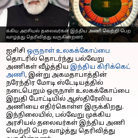
பிரதமர் மோடி உள்ளிட்ட
தலைவர்கள் வாழ்த்து
எழுதியவர்
Nov 19, 2023
02:31 pm
Sindhuja SM
க்கிய அரசியல் தலைவர்கள் இந்திய அணி வெற்றி பெற
வாழ்த்து தெரிவித்து வருகின்றனர்.
செய்தி முன்னோட்டம்
ஐசிசி
ஒருநாள் உலகக்கோப்பை
தொடரில் தொடர்ந்து பல்வேறு
அணிகள் வீழ்த்திய
இந்திய கிரிக்கெட்
அணி
, இன்று அகமதாபாத்தின்
நரேந்திர மோடி ஸ்டேடியத்தில்
நடைபெறும் ஒருநாள் உலகக்கோப்பை
இறுதி போட்டியில் ஆஸ்திரேலிய
அணியை எதிர்கொள்ள இருக்கிறது.
இந்நிலையில், பல்வேறு முக்கிய
அரசியல் தலைவர்கள் இந்திய அணி
வெற்றி பெற வாழ்த்து தெரிவித்து