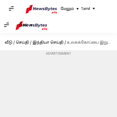
மேலும்
Tamil
Tamil
வீடு
/
செய்தி
/
இந்தியா செய்தி
/
உலகக்கோப்பை இறுதிப்போட்டியில் இந்தியா வெற்றி பெற பிரதமர் மோடி உள்ளிட்ட தலைவர்கள் வாழ்த்து
ADVERTISEMENT