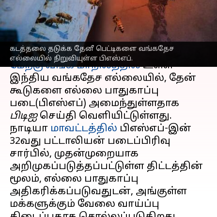
காரணம் தெரியுமா?
எழுதியவர்
Nov 06, 2023
04:48 pm
Srinath r
செய்தி முன்னோட்டம்
கடத்தலை தடுக்க தேனீ பெட்டிகளை வங்கதேச
எல்லையில் நிறுவியுள்ள பிஎஸ்எப்.
மேற்கு வங்க மாநிலத்தில்
உள்ள
இந்திய வங்கதேச எல்லையில், தேன்
கூடுகளை எல்லை பாதுகாப்பு
படை(பிஎஸ்எப்) அமைந்துள்ளதாக
பிடிஐ
செய்தி வெளியிட்டுள்ளது.
நாடியா
மாவட்டத்தில்
பிஎஸ்எப்-இன்
32வது பட்டாலியன் படைப்பிரிவு
சார்பில், முதன்முறையாக
அறிமுகப்படுத்தப்பட்டுள்ள திட்டத்தின்
மூலம், எல்லை பாதுகாப்பு
அதிகரிக்கப்படுவதுடன், அங்குள்ள
மக்களுக்கும் வேலை வாய்ப்பு