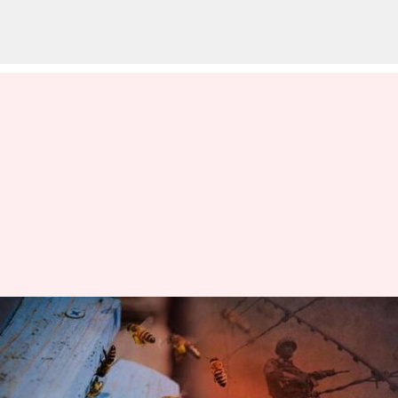
இந்திய வங்கதேச
எல்லையில் தேனீக்களை
வளர்க்கும் பிஎஸ்எப்-