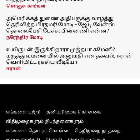
வதந்திகள்; நிபுணர் விளக்கம்
சொகுசு கார்கள்
அமெரிக்கத் துணை அதிபருக்கு வாழ்த்து
தெரிவித்த பிரதமர்! மோடி - ஜே.டி.வேன்ஸ்
தொலைபேசி பேச்சு; பின்னணி என்ன?
நரேந்திர மோடி
உயிருடன் இருக்கிறாரா முஜ்தபா கமேனி?
மருத்துவமனையில் அனுமதி என தகவல்; ஈரான்
வெளியிட்ட ரகசிய வீடியோ
ஈரான்
எங்களை பற்றி
தனியுரிமைக் கொள்கை
விதிமுறைகளும் நிபந்தனைகளும்
எங்களை தொடர்பு கொள்ள
நெறிமுறை நடத்தை