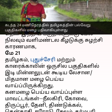
ஆய்வு மையம்
எழுதியவர்
May 21, 2023
06:05 pm
Sindhuja SM
செய்தி முன்னோட்டம்
கடந்த 24 மணிநேரத்தில் தமிழகத்தின் பல்வேறு
பகுதிகளில் மழை பதிவாகியுள்ளது
தென் இந்திய பகுதிகளுக்கு மேல்
நிலவும் வளிமண்டல கீழடுக்கு சுழற்சி
மே 21
தமிழகம்,
புதுச்சேரி
மற்றும்
காரைக்காலின் ஒருசில பகுதிகளில்
இடி மின்னலுடன் கூடிய லேசான/
மிதமான மழை பெய்ய
வாய்ப்பிருக்கிறது.
கனமழை பெய்ய வாய்ப்புள்ள
மாவட்டங்கள்--நீலகிரி, கோவை,
திருப்பூர், தேனி, திண்டுக்கல்,