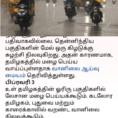
எழுதியவர்
Feb 03, 2024
05:35 pm
Sindhuja SM
செய்தி முன்னோட்டம்
கடந்த 24 மணிநேரத்தில்
தமிழகத்தின்
ஒரு பகுதியிலும் மழை
பதிவாகவில்லை. தென்னிந்திய
பகுதிகளின் மேல் ஒரு கிழடுக்கு
சுழற்சி நிலவுகிறது. அதன் காரணமாக,
தமிழகத்தில் மழை பெய்ய
வாய்ப்புள்ளதாக
வானிலை ஆய்வு
மையம்
பிப்ரவரி 3
உள் தமிழகத்தின் ஓரிரு பகுதிகளில்
லேசான மழை பெய்யக்கூடும். கடலோர
தமிழகம், புதுவை மற்றும்
காரைக்காலில் வறண்ட வானிலை