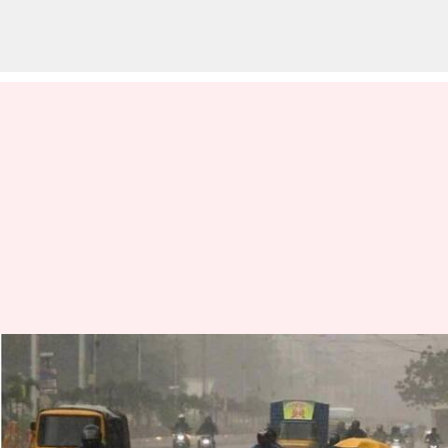
தமிழகம்: அடுத்த 7
நாட்களுக்கான வானிலை
முன்னறிவிப்பு