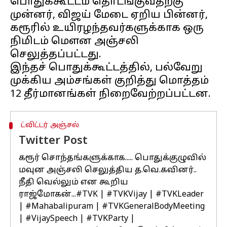
பொதுக்கூட்டம் தொடங்குவதற்கு
முன்னர், விஜய் மேடை ஏறிய பின்னர்,
கரூரில் உயிரழந்தவர்களுக்காக ஒரு
நிமிடம் மௌன அஞ்சலி
செலுத்தப்பட்டது.
இந்தச் பொதுக்கூட்டத்தில், பல்வேறு
முக்கிய அம்சங்கள் குறித்து மொத்தம்
ட்விட்டர் அஞ்சல்
Twitter Post
கரூர் சொந்தங்களுக்காக..... பொதுக்குழுவில்
மவுன அஞ்சலி செலுத்திய த.வெ.கவினர்..
நீதி வெல்லும் என கூறிய
ராஜ்மோகன்...
#TVK
|
#TVKVijay
|
#TVKLeader
|
#Mahabalipuram
|
#TVKGeneralBodyMeeting
|
#VijaySpeech
|
#TVKParty
|