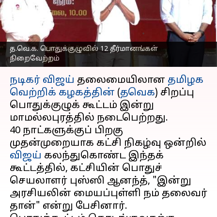
தீர்மானங்கள்
நிறைவேற்றம்
எழுதியவர்
Nov 05, 2025
01:00 pm
Venkatalakshmi V
த.வெ.க. பொதுக்குழுவில் 12 தீர்மானங்கள்
நிறைவேற்றம்
செய்தி முன்னோட்டம்
நடிகர் விஜய்
தலைமையிலான
தமிழக
வெற்றிக் கழகத்தின்
(
தவெக
) சிறப்பு
பொதுக்குழுக் கூட்டம் இன்று
மாமல்லபுரத்தில் நடைபெற்றது.
40 நாட்களுக்குப் பிறகு
முதன்முறையாக கட்சி நிகழ்வு ஒன்றில்
விஜய்
கலந்துகொண்ட இந்தக்
கூட்டத்தில், கட்சியின் பொதுச்
செயலாளர் புஸ்ஸி ஆனந்த், "இன்று
அரசியலின் மையப்புள்ளி நம் தலைவர்
தான்" என்று பேசினார்.