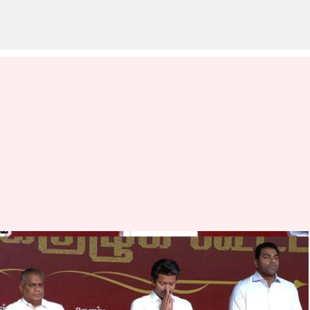
"முழு அதிகாரமும்
விஜய்க்கே!" - த.வெ.க.
பொதுக்குழுவில் 12