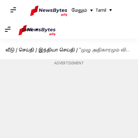
மேலும்
Tamil
Tamil
வீடு
/
செய்தி
/
இந்தியா செய்தி
/
"முழு அதிகாரமும் விஜய்க்கே!" - த.வெ.க. பொதுக்குழுவில் 12 தீர்மானங்கள் நிறைவேற்றம்
ADVERTISEMENT