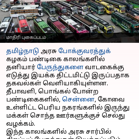
போக்குவரத்துக் கழகம்;
என்ன காரணம்?
எழுதியவர்
Sep 18, 2024
04:11 pm
Venkatalakshmi V
மாதிரி புகைப்படம்
செய்தி முன்னோட்டம்
தமிழ்நாடு
அரசு
போக்குவரத்துக்
கழகம் பண்டிகை காலங்களில்
தனியார்
பேருந்துகளை
வாடகைக்கு
எடுத்து இயக்க திட்டமிட்டு இருப்பதாக
தகவல்கள் வெளியாகியுள்ளன.
தீபாவளி, பொங்கல் போன்ற
பண்டிகைகளில்,
சென்னை
, கோவை
உள்ளிட்ட பெரிய நகரங்களில் இருந்து
மக்கள் சொந்த ஊர்களுக்குச் செல்து
வழக்கம்.
இந்த காலங்களில் அரசு சார்பில்