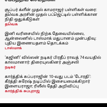
சமீபத்திய செய்திகள்
சூப்பர் க்ளீன் முதல் காமராஜர் பள்ளிகள் வரை:
தவெக அரசின் முதல் பட்ஜெட்டில் பள்ளிக்கான
நிதி ஒதுக்கீடுகள்
தவெக
இனி வரிசையில் நிற்க தேவையில்லை,
ஆன்லைனில் டாஸ்மாக் மதுபானம் முன்பதிவு:
புதிய இணையதளம் தொடக்கம்
டாஸ்மாக்
'கஜினி' வில்லன் நடிகர் பிரதீப் ராவத் 74 வயதில்
காலமானார்: திரையுலகினர் அஞ்சலி
நடிகர்
கார்த்திக் சுப்பராஜின் 10-வது படம் 'டோரதி':
கீர்த்தி சுரேஷ் நடிப்பில் இசையமைக்கிறார்
இளையராஜா; ரிலீஸ் தேதி அறிவிப்பு
கார்த்திக் சுப்புராஜ்