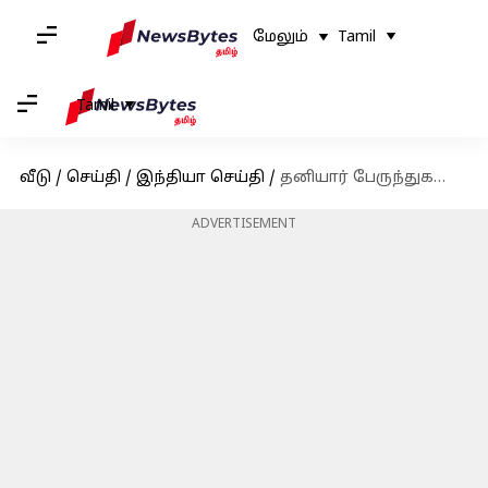
மேலும்
Tamil
Tamil
வீடு
/
செய்தி
/
இந்தியா செய்தி
/
தனியார் பேருந்துகளை வாடகைக்கு எடுக்கவிருக்கும் அரசு போக்குவரத்துக் கழகம்; என்ன காரணம்?
ADVERTISEMENT