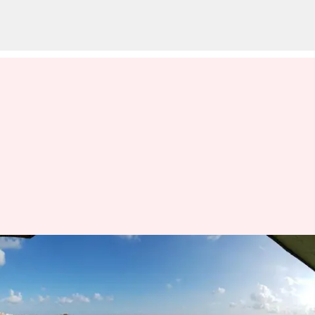
சென்னையில் புதிதாக 118
ஏக்கர் பரப்பில்
பசுமைவெளி பூங்கா