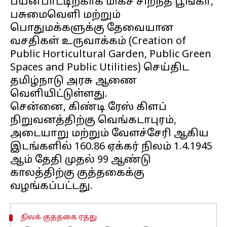
பயன்பாட்டிற்காக மிகச் சிறந்த பூங்கா,
பசுமைவெளி மற்றும்
பொதுமக்களுக்கு தேவையான
வசதிகள் உருவாக்கம் (Creation of
Public Horticultural Garden, Public Green
Spaces and Public Utilities) செய்திட
தமிழ்நாடு அரசு ஆணை
வெளியிட்டுள்ளது.
சென்னை, கிண்டி ரேஸ் கிளப்
நிறுவனத்திற்கு வெங்கடாபுரம்,
அடையாறு மற்றும் வேளச்சேரி ஆகிய
இடங்களில் 160.86 ஏக்கர் நிலம் 1.4.1945
ஆம் தேதி முதல் 99 ஆண்டு
காலத்திற்கு குத்தகைக்கு
நிலக் குத்தகை ரத்து