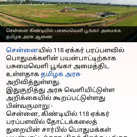
அமைக்க உள்ளதாக
தமிழக அரசு அறிவிப்பு
எழுதியவர்
Sep 23, 2024
11:37 am
Sekar Chinnappan
சென்னை கிண்டியில் பசுமைவெளி பூங்கா அமைக்க
தமிழக அரசு ஆணை
செய்தி முன்னோட்டம்
சென்னை
யில் 118 ஏக்கர் பரப்பளவில்
பொதுமக்களின் பயன்பாட்டிற்காக
பசுமைவெளி பூங்கா அமைத்திட
உள்ளதாக
தமிழக அரசு
அறிவித்துள்ளது.
இதுகுறித்து அரசு வெளியிட்டுள்ள
அறிக்கையில் கூறப்பட்டுள்ளது
பின்வருமாறு:-
சென்னை, கிண்டியில் 118 ஏக்கர்
பரப்பளவில் தோட்டக்கலைத்
துறையின் சார்பில் பொதுமக்கள்