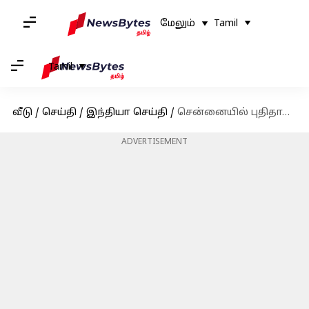
மேலும்
Tamil
Tamil
வீடு
/
செய்தி
/
இந்தியா செய்தி
/
சென்னையில் புதிதாக 118 ஏக்கர் பரப்பில் பசுமைவெளி பூங்கா அமைக்க உள்ளதாக தமிழக அரசு அறிவிப்பு
ADVERTISEMENT