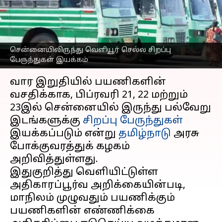
வெளியூர் செல்லும்
பயணிகளுக்கு குட் நியூஸ்
எழுதியவர்
Feb 20, 2025
02:32 pm
Sekar Chinnappan
சென்னையிலிருந்து வெளியூர் செல்ல சிறப்பு
பேருந்துகள் இயக்கம்
செய்தி முன்னோட்டம்
வார இறுதியில் பயணிகளின்
வசதிக்காக, பிப்ரவரி 21, 22 மற்றும்
23இல் சென்னையில் இருந்து பல்வேறு
இடங்களுக்கு
சிறப்பு பேருந்துகள்
இயக்கப்படும் என்று
தமிழ்நாடு
அரசு
போக்குவரத்துக் கழகம்
அறிவித்துள்ளது.
இதுகுறித்து வெளியிட்டுள்ள
அதிகாரப்பூர்வ அறிக்கையின்படி,
மாநிலம் முழுவதும் பயணிக்கும்
பயணிகளின் எண்ணிக்கை