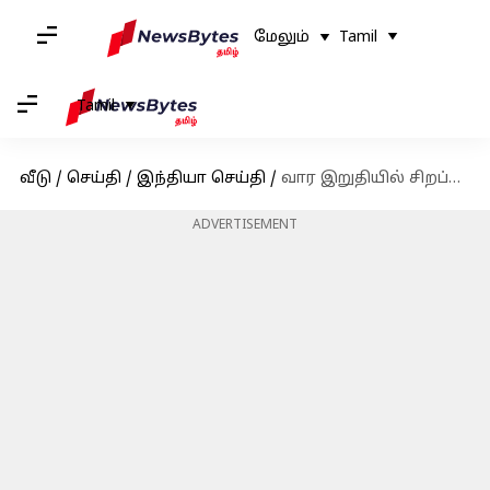
மேலும்
Tamil
Tamil
வீடு
/
செய்தி
/
இந்தியா செய்தி
/
வார இறுதியில் சிறப்பு பேருந்துகள்; சென்னையிலிருந்து வெளியூர் செல்லும் பயணிகளுக்கு குட் நியூஸ்
ADVERTISEMENT