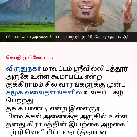
பிளவக்கல் அணை
மேம்பாட்டிற்கு ₹10 கோடி
ஒதுக்கி தமிழக அரசு
உத்தரவு
பிளவக்கல் அணை மேம்பாட்டிற்கு ரூ.10 கோடி ஒதுக்கீடு
எழுதியவர்
Aug 28, 2025
04:05 pm
Sekar Chinnappan
செய்தி முன்னோட்டம்
விருதுநகர்
மாவட்டம் ஸ்ரீவில்லிபுத்தூர்
அருகே உள்ள கூமாபட்டி என்ற
குக்கிராமம் சில வாரங்களுக்கு முன்பு
சமூக வலைதளங்களில்
உலகப் புகழ்
பெற்றது.
தங்க பாண்டி என்ற இளைஞர்,
பிளவக்கல் அணைக்கு அருகில் உள்ள
தனது கிராமத்தின் இயற்கை அழகைப்
பற்றி வெளியிட்ட எதார்த்தமான