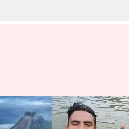
கூமாபட்டி
தங்கபாண்டியால்
கிடைத்தது விமோச்சனம்;