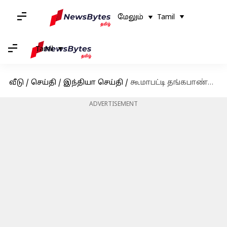
மேலும்
Tamil
Tamil
வீடு
/
செய்தி
/
இந்தியா செய்தி
/
கூமாபட்டி தங்கபாண்டியால் கிடைத்தது விமோச்சனம்; பிளவக்கல் அணை மேம்பாட்டிற்கு ₹10 கோடி ஒதுக்கி தமிழக அரசு உத்தரவு
ADVERTISEMENT